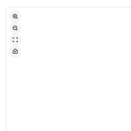
-
Romeo und Julia
So.
So. 08.11.2026
08.11.2026
Ticke
15:00–17:00 Uhr
-
Romeo und Julia
Do.
Do. 12.11.2026
12.11.2026
Ticke
19:30–21:30 Uhr
-
Romeo und Julia
So.