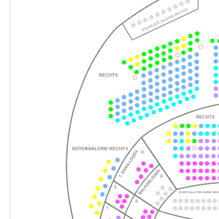
-
Romeo und Julia
Sa.
Sa. 26.12.2026
26.12.2026
Ticke
18:00–20:00 Uhr
-
Romeo und Julia
So.
So. 17.01.2027
17.01.2027
Ticke
15:00–17:00 Uhr