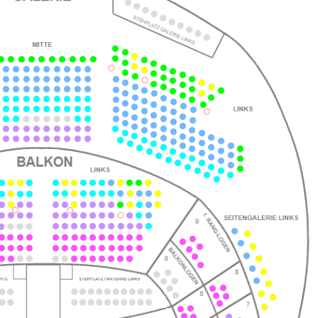
ts
ts