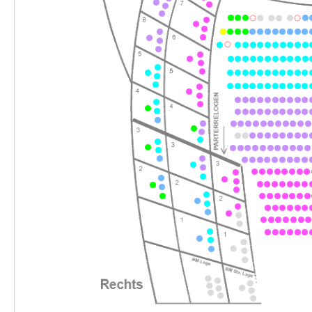
-
Romeo und Julia
So.
So. 24.01.2027
24.01.2027
Ticke
15:00–17:00 Uhr
-
Romeo und Julia
Do.
Do. 04.02.2027
04.02.2027
Ticke
19:30–21:30 Uhr