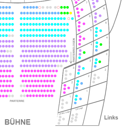
ts
ts