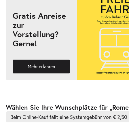
Gratis Anreise
zur
-
Romeo und Julia
Vorstellung?
Mi.
Gerne!
Mi. 21.10.2026
21.10.2026
Ticke
19:30–21:30 Uhr
Mehr erfahren
-
Romeo und Julia
Fr.
Fr. 23.10.2026
23.10.2026
Ticke
Zur
Wählen Sie Ihre Wunschplätze für „Rome
19:30–21:30 Uhr
barrierefreien
Beim Online-Kauf fällt eine Systemgebühr von € 2,50 
automatischen
Bestplatzwahl