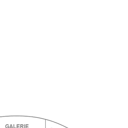
ts
ts
ts