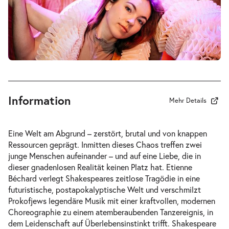
-
Romeo und Julia
Mi.
Mi. 21.10.2026
21.10.2026
Tickets
19:30–21:30 Uhr
Information
Mehr Details
-
Romeo und Julia
Eine Welt am Abgrund – zerstört, brutal und von knappen
Fr.
Ressourcen geprägt. Inmitten dieses Chaos treffen zwei
Fr. 23.10.2026
23.10.2026
junge Menschen aufeinander – und auf eine Liebe, die in
Tickets
19:30–21:30 Uhr
dieser gnadenlosen Realität keinen Platz hat. Etienne
Béchard verlegt Shakespeares zeitlose Tragödie in eine
futuristische, postapokalyptische Welt und verschmilzt
Prokofjews legendäre Musik mit einer kraftvollen, modernen
Choreographie zu einem atemberaubenden Tanzereignis, in
dem Leidenschaft auf Überlebensinstinkt trifft. Shakespeare
-
Romeo und Julia