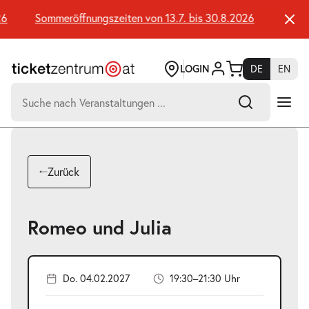
Zum
Seiteninhalt
Sommeröffnungszeiten von 13.7. bis 30.8.2026
Sommerö
springen
LOGIN
DE
EN
Suchen
nach:
-
Suchtreffer:
Umsch+Alt+E
Zurück
zum
Anspringen
Romeo und Julia
Do. 04.02.2027
19:30–21:30 Uhr