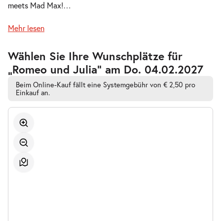
meets Mad Max!
…
So.
So. 08.11.2026
08.11.2026
Tickets
Mehr lesen
15:00–17:00 Uhr
Zur
Wählen Sie Ihre Wunschplätze für
barrierefreien
„Romeo und Julia” am Do. 04.02.2027
automatischen
Bestplatzwahl
Beim Online-Kauf fällt eine Systemgebühr von € 2,50 pro
-
Einkauf an.
Romeo und Julia
Do.
Do. 12.11.2026
12.11.2026
Tickets
19:30–21:30 Uhr
-
Romeo und Julia
So.
So. 29.11.2026
29.11.2026
Tickets
15:00–17:00 Uhr