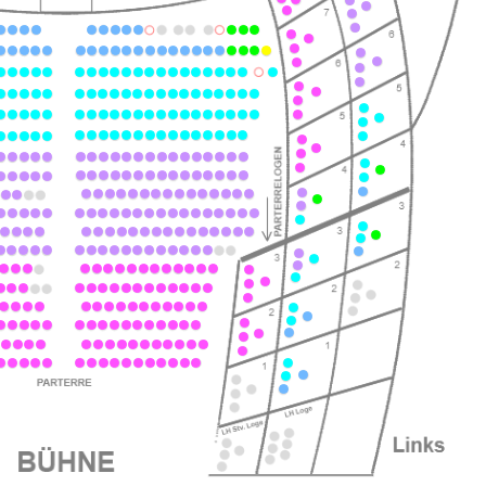
ts
ts