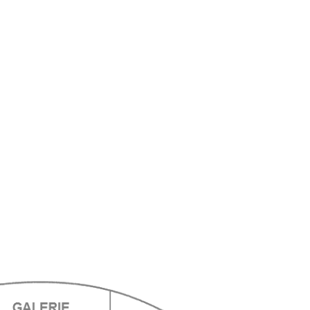
ts
ts
ts