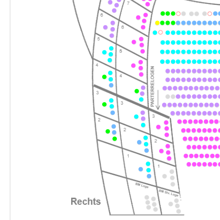
-
Romeo und Julia
So.
So. 17.01.2027
17.01.2027
Ticke
15:00–17:00 Uhr
-
Romeo und Julia
So.
So. 24.01.2027
24.01.2027
Ticke
15:00–17:00 Uhr