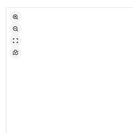
-
Romeo und Julia
So.
So. 08.11.2026
08.11.2026
Ticke
15:00–17:00 Uhr
-
Romeo und Julia
Do.
Do. 12.11.2026
12.11.2026
Ticke
19:30–21:30 Uhr
-
Romeo und Julia
So.