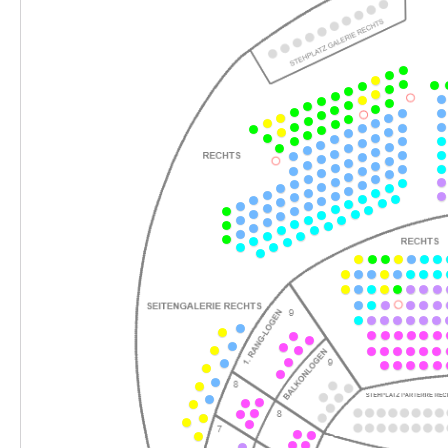
-
Romeo und Julia
Sa.
Sa. 26.12.2026
26.12.2026
Ticke
18:00–20:00 Uhr
-
Romeo und Julia
Sa.
Sa. 09.01.2027
09.01.2027
Ticke
19:30–21:30 Uhr