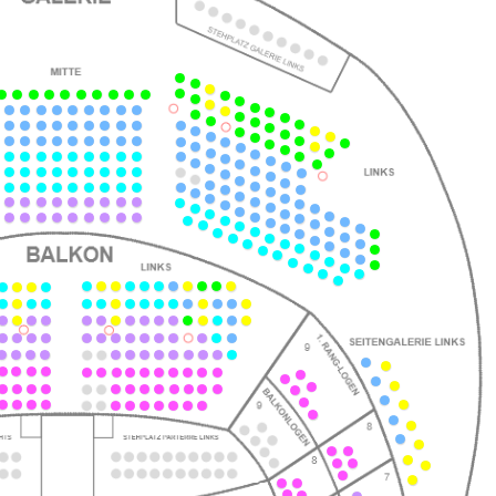
ts
ts