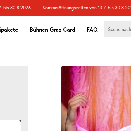
is 30.8.2026
Sommeröffnungszeiten von 13.7. bis 30.8.2026
Suchen
ipakete
Bühnen Graz Card
FAQ
nach:
Suchtreff