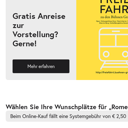
Gratis Anreise
zur
-
Romeo und Julia
Vorstellung?
Mi.
Gerne!
Mi. 21.10.2026
21.10.2026
Ticke
19:30–21:30 Uhr
Mehr erfahren
-
Romeo und Julia
Fr.
Fr. 23.10.2026
23.10.2026
Ticke
Zur
Wählen Sie Ihre Wunschplätze für „Rome
19:30–21:30 Uhr
barrierefreien
Beim Online-Kauf fällt eine Systemgebühr von € 2,50 
automatischen
Bestplatzwahl