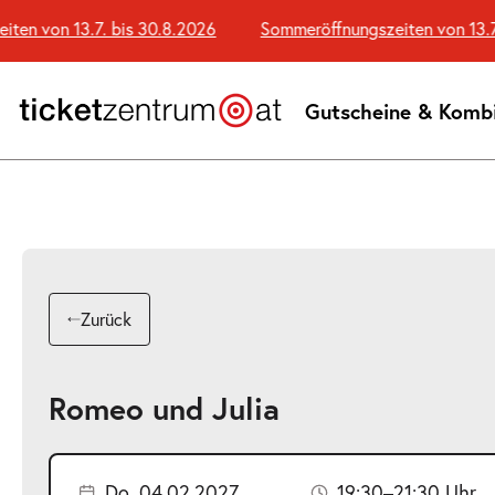
Zum
 von 13.7. bis 30.8.2026
Sommeröffnungszeiten von 13.7. b
Seiteninhalt
springen
Gutscheine & Komb
Zurück
Romeo und Julia
Do. 04.02.2027
19:30–21:30 Uhr