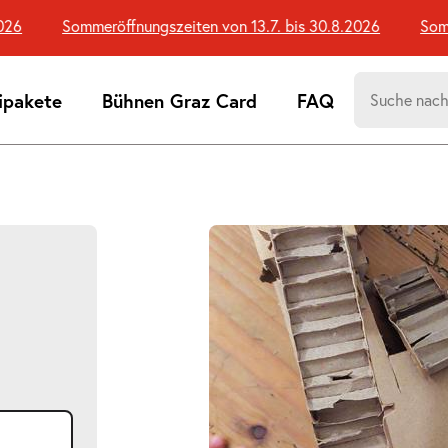
6
Sommeröffnungszeiten von 13.7. bis 30.8.2026
Sommer
Suchen
ipakete
Bühnen Graz Card
FAQ
nach:
Suchtreff