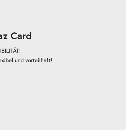
az Card
BILITÄT!
exibel und vorteilhaft!