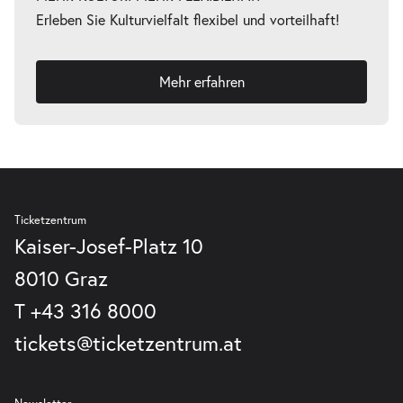
Erleben Sie Kulturvielfalt flexibel und vorteilhaft!
Mehr erfahren
-
Fremde Heimat
Do.
Do. 18.03.2027
18.03.2027
Tickets
20:00–21:00 Uhr
Ticketzentrum
Kaiser-Josef-Platz 10
8010 Graz
-
Fremde Heimat
Fr.
T
+43 316 8000
Fr. 02.04.2027
02.04.2027
Tickets
tickets@ticketzentrum.at
20:00–21:00 Uhr