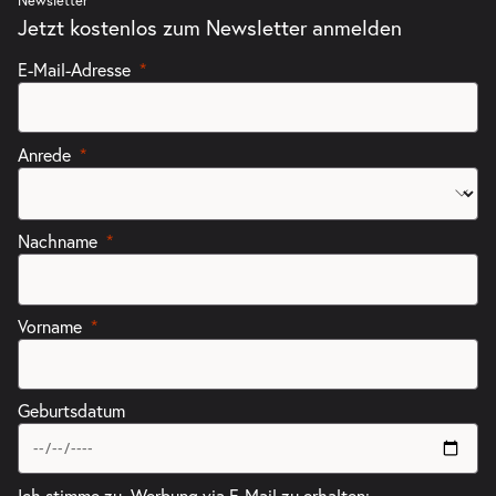
Newsletter
Jetzt kostenlos zum Newsletter anmelden
-
Fremde Heimat
E-Mail-Adresse
So.
So. 04.04.2027
04.04.2027
Tickets
20:00–21:00 Uhr
Anrede
Nachname
Vorname
Geburtsdatum
Ich stimme zu, Werbung via E-Mail zu erhalten: