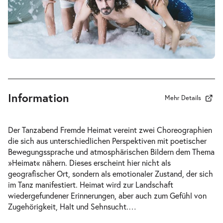
-
Fremde Heimat
Mi.
Mi. 03.03.2027
03.03.2027
Tickets
20:00–21:00 Uhr
Information
Mehr Details
-
Fremde Heimat
Der Tanzabend Fremde Heimat vereint zwei Choreographien
Sa.
die sich aus unterschiedlichen Perspektiven mit poetischer
Sa. 06.03.2027
06.03.2027
Bewegungssprache und atmosphärischen Bildern dem Thema
Tickets
20:00–21:00 Uhr
»Heimat« nähern. Dieses erscheint hier nicht als
geografischer Ort, sondern als emotionaler Zustand, der sich
im Tanz manifestiert. Heimat wird zur Landschaft
wiedergefundener Erinnerungen, aber auch zum Gefühl von
Zugehörigkeit, Halt und Sehnsucht.
…
-
Fremde Heimat