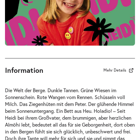
-
Heidi
Sa.
Sa. 24.04.2027
24.04.2027
Tickets
16:00–17:00 Uhr
Information
Mehr Details
-
Heidi
Die Welt der Berge. Dunkle Tannen. Grüne Wiesen im
Mi.
Sonnenschein. Rote Wangen vom Rennen. Schüsseln voll
Mi. 12.05.2027
12.05.2027
Milch. Das Ziegenhüten mit dem Peter. Der glühende Himmel
Tickets
10:30–11:30 Uhr
beim Sonnenuntergang. Ein Bett aus Heu. Holadio! – Seit
Heidi bei ihrem Großvater, dem brummigen, aber herzlichen
Almöhi lebt, bedeutet all das für sie Geborgenheit, dort oben
in den Bergen fühlt sie sich glücklich, unbeschwert und frei.
Doch ihre Tante will mehr für sich und sie und nimmt das