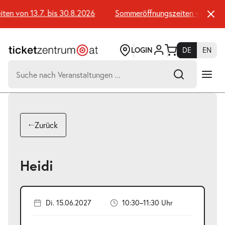
Zum
Seiteninhalt
n von 13.7. bis 30.8.2026
Sommeröffnungszeiten von 13.7. 
springen
LOGIN
DE
EN
Suchen
nach:
-
Suchtreffer:
Umsch+Alt+E
Zurück
zum
Anspringen
Heidi
Di. 15.06.2027
10:30–11:30 Uhr