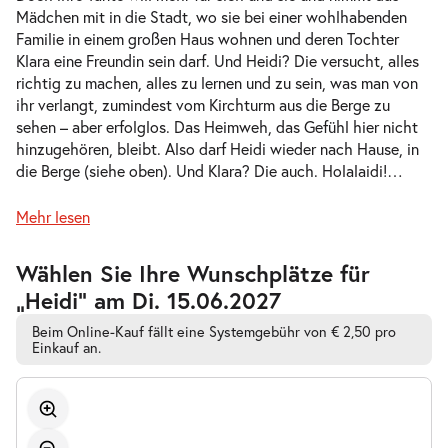
Mädchen mit in die Stadt, wo sie bei einer wohlhabenden
-
Heidi
Familie in einem großen Haus wohnen und deren Tochter
Do.
Klara eine Freundin sein darf. Und Heidi? Die versucht, alles
Do. 13.05.2027
13.05.2027
Tickets
richtig zu machen, alles zu lernen und zu sein, was man von
10:30–11:30 Uhr
ihr verlangt, zumindest vom Kirchturm aus die Berge zu
sehen – aber erfolglos. Das Heimweh, das Gefühl hier nicht
hinzugehören, bleibt. Also darf Heidi wieder nach Hause, in
die Berge (siehe oben). Und Klara? Die auch. Holalaidi!
…
-
Mehr lesen
Heidi
Do.
Do. 13.05.2027
13.05.2027
Tickets
Zur
Wählen Sie Ihre Wunschplätze für
barrierefreien
16:00–17:00 Uhr
„Heidi” am Di. 15.06.2027
automatischen
Bestplatzwahl
Beim Online-Kauf fällt eine Systemgebühr von € 2,50 pro
Einkauf an.
-
Heidi
Fr.
Fr. 14.05.2027