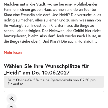
Mädchen mit in die Stadt, wo sie bei einer wohlhabenden
-
Heidi
Familie in einem großen Haus wohnen und deren Tochter
Do.
Klara eine Freundin sein darf. Und Heidi? Die versucht, alles
Do. 13.05.2027
13.05.2027
Tickets
richtig zu machen, alles zu lernen und zu sein, was man von
10:30–11:30 Uhr
ihr verlangt, zumindest vom Kirchturm aus die Berge zu
sehen – aber erfolglos. Das Heimweh, das Gefühl hier nicht
hinzugehören, bleibt. Also darf Heidi wieder nach Hause, in
die Berge (siehe oben). Und Klara? Die auch. Holalaidi!
…
-
Mehr lesen
Heidi
Do.
Do. 13.05.2027
13.05.2027
Tickets
Zur
Wählen Sie Ihre Wunschplätze für
barrierefreien
16:00–17:00 Uhr
„Heidi” am Do. 10.06.2027
automatischen
Bestplatzwahl
Beim Online-Kauf fällt eine Systemgebühr von € 2,50 pro
Einkauf an.
-
Heidi
Fr.
Fr. 14.05.2027