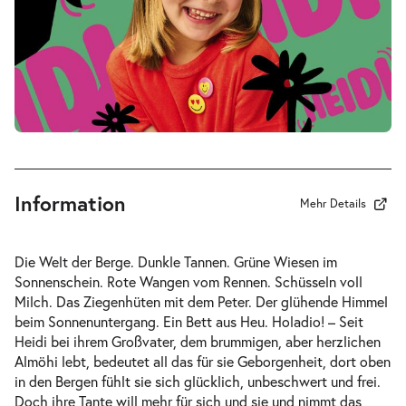
-
Heidi
Sa.
Sa. 24.04.2027
24.04.2027
Tickets
16:00–17:00 Uhr
Information
Mehr Details
-
Heidi
Die Welt der Berge. Dunkle Tannen. Grüne Wiesen im
Mi.
Sonnenschein. Rote Wangen vom Rennen. Schüsseln voll
Mi. 12.05.2027
12.05.2027
Milch. Das Ziegenhüten mit dem Peter. Der glühende Himmel
Tickets
10:30–11:30 Uhr
beim Sonnenuntergang. Ein Bett aus Heu. Holadio! – Seit
Heidi bei ihrem Großvater, dem brummigen, aber herzlichen
Almöhi lebt, bedeutet all das für sie Geborgenheit, dort oben
in den Bergen fühlt sie sich glücklich, unbeschwert und frei.
Doch ihre Tante will mehr für sich und sie und nimmt das