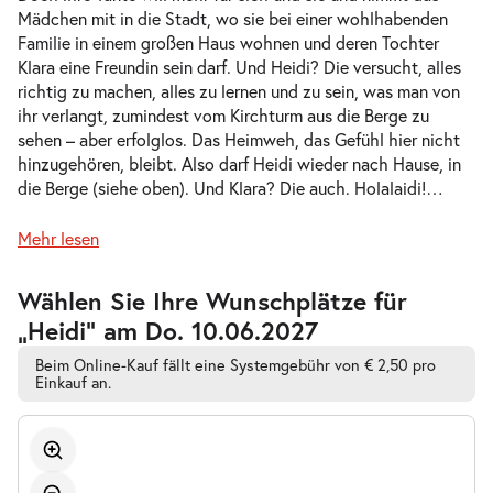
Mädchen mit in die Stadt, wo sie bei einer wohlhabenden
-
Heidi
Familie in einem großen Haus wohnen und deren Tochter
Do.
Klara eine Freundin sein darf. Und Heidi? Die versucht, alles
Do. 13.05.2027
13.05.2027
Tickets
richtig zu machen, alles zu lernen und zu sein, was man von
10:30–11:30 Uhr
ihr verlangt, zumindest vom Kirchturm aus die Berge zu
sehen – aber erfolglos. Das Heimweh, das Gefühl hier nicht
hinzugehören, bleibt. Also darf Heidi wieder nach Hause, in
die Berge (siehe oben). Und Klara? Die auch. Holalaidi!
…
-
Heidi
Mehr lesen
Do.
Do. 13.05.2027
13.05.2027
Tickets
Zur
Wählen Sie Ihre Wunschplätze für
barrierefreien
16:00–17:00 Uhr
„Heidi” am Do. 10.06.2027
automatischen
Bestplatzwahl
Beim Online-Kauf fällt eine Systemgebühr von € 2,50 pro
Einkauf an.
-
Heidi
Fr.
Fr. 14.05.2027