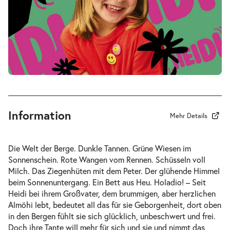
-
Heidi
Sa.
Sa. 24.04.2027
24.04.2027
Tickets
16:00–17:00 Uhr
Information
Mehr Details
-
Heidi
Die Welt der Berge. Dunkle Tannen. Grüne Wiesen im
Mi.
Sonnenschein. Rote Wangen vom Rennen. Schüsseln voll
Mi. 12.05.2027
12.05.2027
Milch. Das Ziegenhüten mit dem Peter. Der glühende Himmel
Tickets
10:30–11:30 Uhr
beim Sonnenuntergang. Ein Bett aus Heu. Holadio! – Seit
Heidi bei ihrem Großvater, dem brummigen, aber herzlichen
Almöhi lebt, bedeutet all das für sie Geborgenheit, dort oben
in den Bergen fühlt sie sich glücklich, unbeschwert und frei.
Doch ihre Tante will mehr für sich und sie und nimmt das