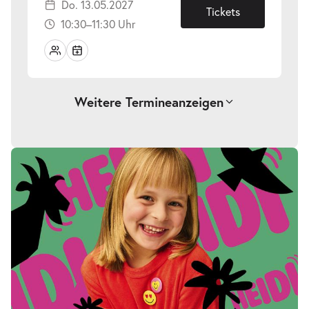
Do. 13.05.2027
13.05.2027
Tickets
10:30–11:30 Uhr
Weitere Termine
anzeigen
-
Heidi
Do.
Do. 13.05.2027
13.05.2027
Tickets
16:00–17:00 Uhr
-
Heidi
Fr.