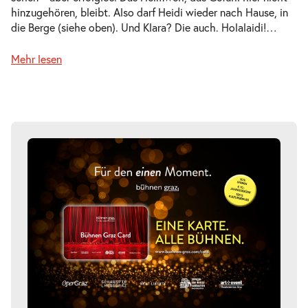
hinzugehören, bleibt. Also darf Heidi wieder nach Hause, in
die Berge (siehe oben). Und Klara? Die auch. Holalaidi!
…
-
Mehr lesen
Heidi
Fr.
Fr. 11.06.2027
11.06.2027
Tickets
10:30–11:30 Uhr
-
Heidi
Fr.
Fr. 11.06.2027
11.06.2027
Tickets
16:00–17:00 Uhr