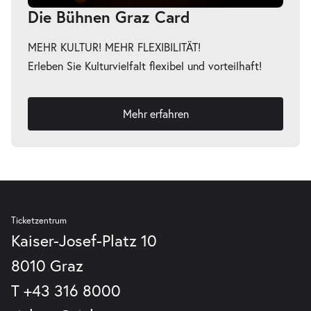
-
Die Bühnen Graz Card
Heidi
Sa.
Sa. 12.06.2027
12.06.2027
MEHR KULTUR! MEHR FLEXIBILITÄT!
Tickets
16:00–17:00 Uhr
Erleben Sie Kulturvielfalt flexibel und vorteilhaft!
Mehr erfahren
-
Heidi
Di.
Di. 15.06.2027
15.06.2027
Tickets
10:30–11:30 Uhr
Ticketzentrum
Kaiser-Josef-Platz 10
8010 Graz
-
Heidi
T
+43 316 8000
Di.
Di. 15.06.2027
15.06.2027