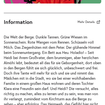
Fr. 14.05.2027
14.05.2027
Tickets
10:30–11:30 Uhr
Information
Mehr Details
-
Heidi
Die Welt der Berge. Dunkle Tannen. Grüne Wiesen im
Fr.
Sonnenschein. Rote Wangen vom Rennen. Schüsseln voll
Fr. 14.05.2027
14.05.2027
Milch. Das Ziegenhüten mit dem Peter. Der glühende Himmel
Tickets
16:00–17:00 Uhr
beim Sonnenuntergang. Ein Bett aus Heu. Holadio! – Seit
Heidi bei ihrem Großvater, dem brummigen, aber herzlichen
Almöhi lebt, bedeutet all das für sie Geborgenheit, dort oben
in den Bergen fühlt sie sich glücklich, unbeschwert und frei.
Doch ihre Tante will mehr für sich und sie und nimmt das
Mädchen mit in die Stadt, wo sie bei einer wohlhabenden
-
Heidi
Familie in einem großen Haus wohnen und deren Tochter
Do.
Klara eine Freundin sein darf. Und Heidi? Die versucht, alles
Do. 10.06.2027
10.06.2027
Tickets
richtig zu machen, alles zu lernen und zu sein, was man von
10:30–11:30 Uhr
ihr verlangt, zumindest vom Kirchturm aus die Berge zu
sehen – aber erfolglos. Das Heimweh, das Gefühl hier nicht