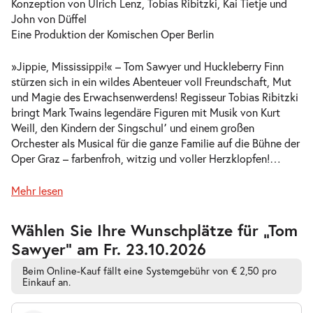
Konzeption von Ulrich Lenz, Tobias Ribitzki, Kai Tietje und
Mi.
John von Düffel
Mi. 07.10.2026
07.10.2026
Tickets
Eine Produktion der Komischen Oper Berlin
10:30–12:30 Uhr
»Jippie, Mississippi!« – Tom Sawyer und Huckleberry Finn
stürzen sich in ein wildes Abenteuer voll Freundschaft, Mut
und Magie des Erwachsenwerdens! Regisseur Tobias Ribitzki
bringt Mark Twains legendäre Figuren mit Musik von Kurt
Weill, den Kindern der Singschul՚ und einem großen
-
Tom Sawyer
Orchester als Musical für die ganze Familie auf die Bühne der
So.
Oper Graz – farbenfroh, witzig und voller Herzklopfen!
…
So. 18.10.2026
18.10.2026
Tickets
11:00–13:00 Uhr
Mehr lesen
Zur
Wählen Sie Ihre Wunschplätze für „Tom
barrierefreien
Sawyer” am Fr. 23.10.2026
automatischen
Bestplatzwahl
-
Tom Sawyer
Beim Online-Kauf fällt eine Systemgebühr von € 2,50 pro
So.
Einkauf an.
So. 18.10.2026
18.10.2026
Tickets
17:00–19:00 Uhr