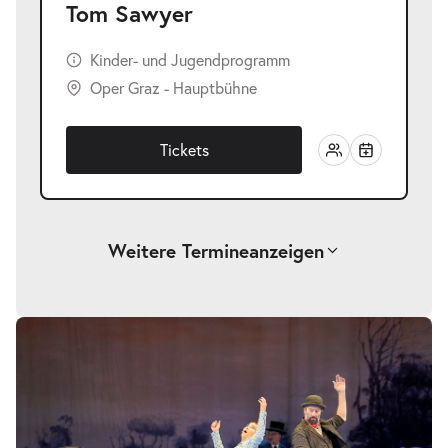
Tom Sawyer
Kinder- und Jugendprogramm
Oper Graz - Hauptbühne
Tickets
Weitere Termine
anzeigen
-
Tom Sawyer
Bildergalerie
überspringen
Sa.
Sa. 03.10.2026
03.10.2026
Tickets
17:00–19:00 Uhr