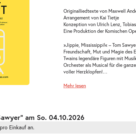
Originalliedtexte von Maxwell And
Arrangement von Kai Tietje
Konzeption von Ulrich Lenz, Tobias 
Eine Produktion der Komischen Ope
»Jippie, Mississippi!« – Tom Sawyer
ts
Freundschaft, Mut und Magie des E
Twains legendäre Figuren mit Musik
Orchester als Musical für die ganze
voller Herzklopfen!
…
Mehr lesen
ts
Sawyer” am So. 04.10.2026
pro Einkauf an.