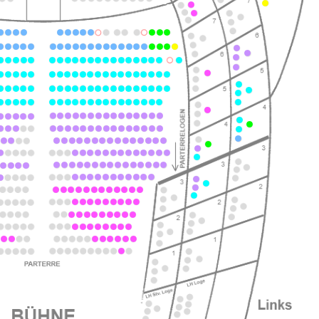
ts
ts