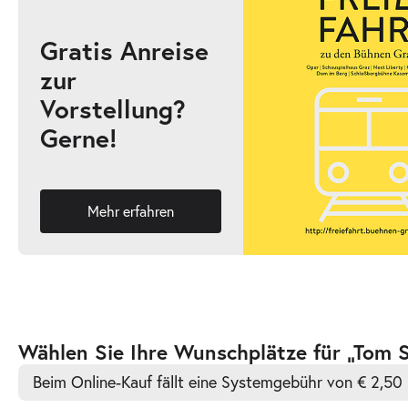
Gratis Anreise
zur
-
Tom Sawyer
Vorstellung?
So.
Gerne!
So. 04.10.2026
04.10.2026
Ticke
17:00–19:00 Uhr
Mehr erfahren
-
Tom Sawyer
Mi.
Mi. 07.10.2026
07.10.2026
Ticke
10:30–12:30 Uhr
Zur
Wählen Sie Ihre Wunschplätze für „Tom 
barrierefreien
Beim Online-Kauf fällt eine Systemgebühr von € 2,50 
automatischen
Bestplatzwahl