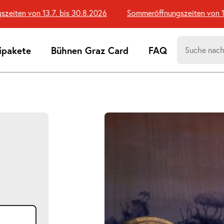
en von 13.7. bis 30.8.2026
Sommeröffnungszeiten von 13.7.
Suchen
ipakete
Bühnen Graz Card
FAQ
nach:
Suchtreff
Bildergalerie
überspringen