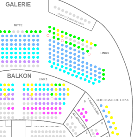
ts
ts