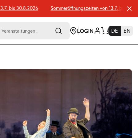
 bis 30.8.2026
Sommeröffnungszeiten von 13.7. bis 30.8.202
LOGIN
DE
EN
-
er:
Umsch+Alt+E
zum
Anspringen