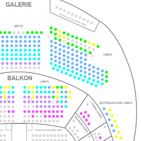
ts
ts