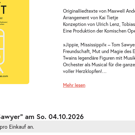
Originalliedtexte von Maxwell And
Arrangement von Kai Tietje
Konzeption von Ulrich Lenz, Tobias 
Eine Produktion der Komischen Ope
»Jippie, Mississippi!« – Tom Sawyer
ts
Freundschaft, Mut und Magie des E
Twains legendäre Figuren mit Musik
Orchester als Musical für die ganze
voller Herzklopfen!
…
Mehr lesen
ts
Sawyer” am So. 04.10.2026
pro Einkauf an.