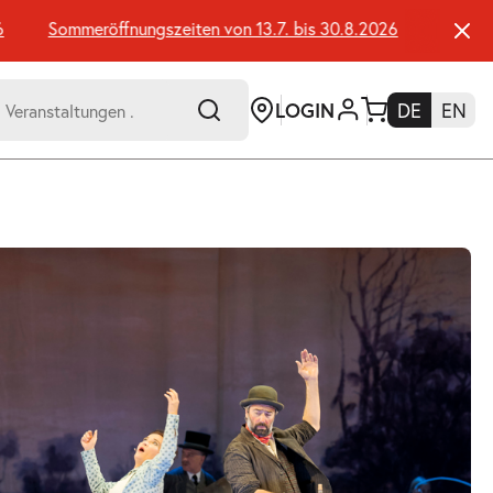
Sommeröffnungszeiten von 13.7. bis 30.8.2026
Sommeröffn
LOGIN
DE
EN
-
er:
Umsch+Alt+E
zum
Anspringen