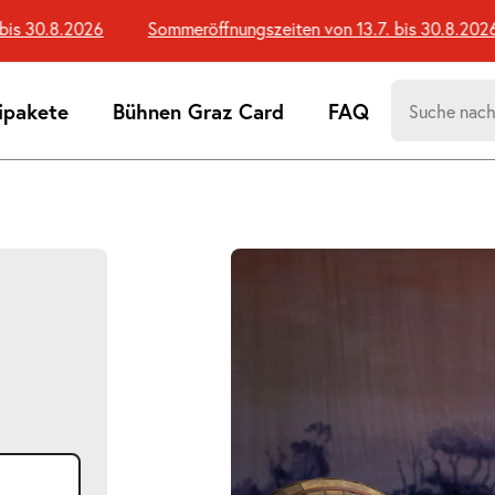
 30.8.2026
Sommeröffnungszeiten von 13.7. bis 30.8.2026
Suchen
ipakete
Bühnen Graz Card
FAQ
nach:
Suchtreff
Bildergalerie
überspringen