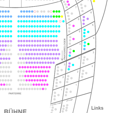
ts
ts