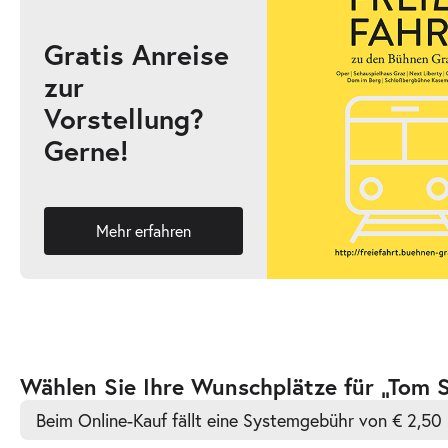
Gratis Anreise
zur
-
Tom Sawyer
Vorstellung?
So.
Gerne!
So. 04.10.2026
04.10.2026
Ticke
17:00–19:00 Uhr
Mehr erfahren
-
Tom Sawyer
Mi.
Mi. 07.10.2026
07.10.2026
Ticke
10:30–12:30 Uhr
Zur
Wählen Sie Ihre Wunschplätze für „Tom 
barrierefreien
Beim Online-Kauf fällt eine Systemgebühr von € 2,50 
automatischen
Bestplatzwahl