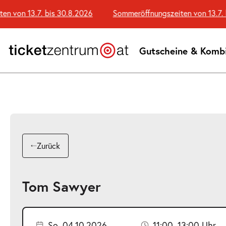
Zum
on 13.7. bis 30.8.2026
Sommeröffnungszeiten von 13.7. bis
Seiteninhalt
springen
Gutscheine & Komb
Zurück
Tom Sawyer
So. 04.10.2026
11:00–13:00 Uhr