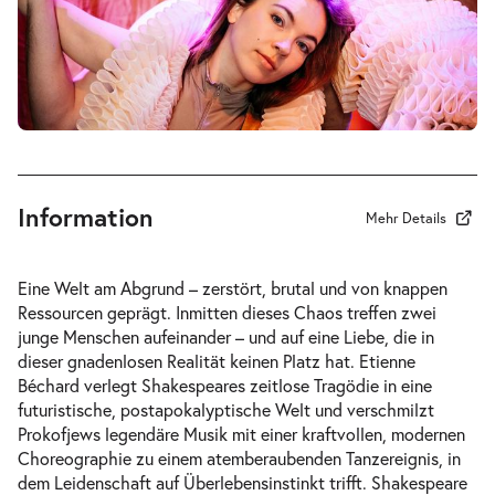
-
Romeo und Julia
Mi.
Mi. 21.10.2026
21.10.2026
Tickets
19:30–21:30 Uhr
Information
Mehr Details
-
Romeo und Julia
Eine Welt am Abgrund – zerstört, brutal und von knappen
Fr.
Ressourcen geprägt. Inmitten dieses Chaos treffen zwei
Fr. 23.10.2026
23.10.2026
junge Menschen aufeinander – und auf eine Liebe, die in
Tickets
19:30–21:30 Uhr
dieser gnadenlosen Realität keinen Platz hat. Etienne
Béchard verlegt Shakespeares zeitlose Tragödie in eine
futuristische, postapokalyptische Welt und verschmilzt
Prokofjews legendäre Musik mit einer kraftvollen, modernen
Choreographie zu einem atemberaubenden Tanzereignis, in
dem Leidenschaft auf Überlebensinstinkt trifft. Shakespeare
-
Romeo und Julia