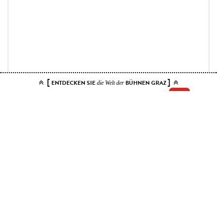
[
]
ENTDECKEN SIE
BÜHNEN GRAZ
die Welt der
Add your tickets to the cart.
You can choose up to 10 tickets for this event. Please select contiguous
seats.