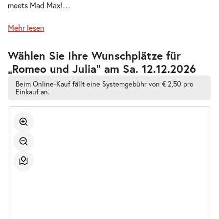
meets Mad Max!
…
So.
So. 08.11.2026
08.11.2026
Tickets
Mehr lesen
15:00–17:00 Uhr
Zur
Wählen Sie Ihre Wunschplätze für
barrierefreien
„Romeo und Julia” am Sa. 12.12.2026
automatischen
Bestplatzwahl
Beim Online-Kauf fällt eine Systemgebühr von € 2,50 pro
-
Romeo und Julia
Einkauf an.
Do.
Do. 12.11.2026
12.11.2026
Tickets
19:30–21:30 Uhr
-
Romeo und Julia
So.
So. 29.11.2026
29.11.2026
Tickets
15:00–17:00 Uhr