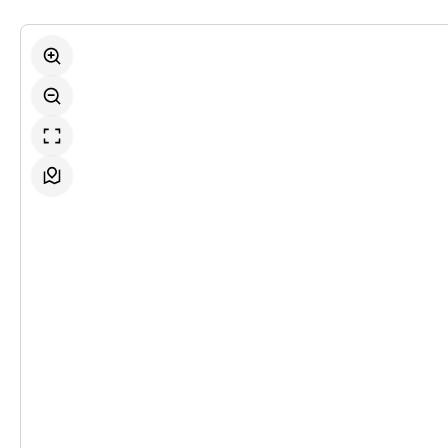
-
Romeo und Julia
So.
So. 08.11.2026
08.11.2026
Ticke
15:00–17:00 Uhr
-
Romeo und Julia
Do.
Do. 12.11.2026
12.11.2026
Ticke
19:30–21:30 Uhr
-
Romeo und Julia
So.