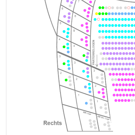
-
Romeo und Julia
So.
So. 24.01.2027
24.01.2027
Ticke
15:00–17:00 Uhr
-
Romeo und Julia
Do.
Do. 04.02.2027
04.02.2027
Ticke
19:30–21:30 Uhr