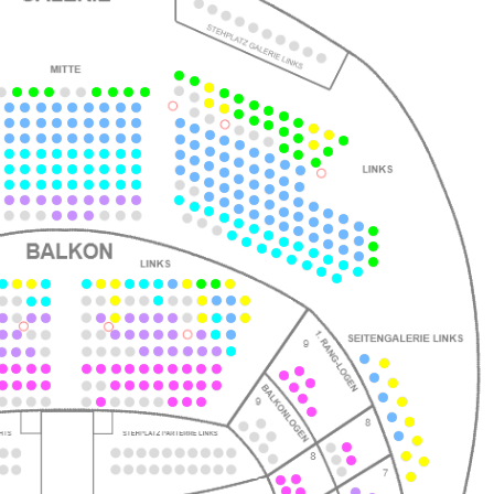
ts
ts