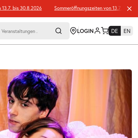
7. bis 30.8.2026
Sommeröffnungszeiten von 13.7. bis 30.8.2
LOGIN
DE
EN
-
er:
Umsch+Alt+E
zum
Anspringen