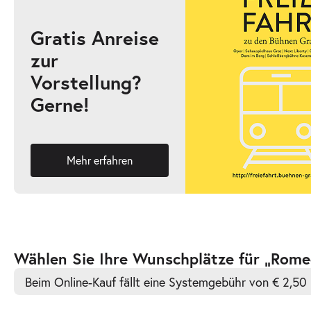
Gratis Anreise
zur
-
Romeo und Julia
Vorstellung?
Mi.
Gerne!
Mi. 21.10.2026
21.10.2026
Ticke
19:30–21:30 Uhr
Mehr erfahren
-
Romeo und Julia
Fr.
Fr. 23.10.2026
23.10.2026
Ticke
Zur
Wählen Sie Ihre Wunschplätze für „Romeo
19:30–21:30 Uhr
barrierefreien
Beim Online-Kauf fällt eine Systemgebühr von € 2,50 
automatischen
Bestplatzwahl