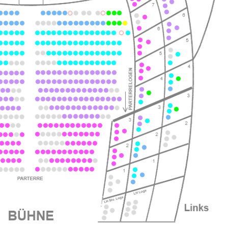
ts
ts