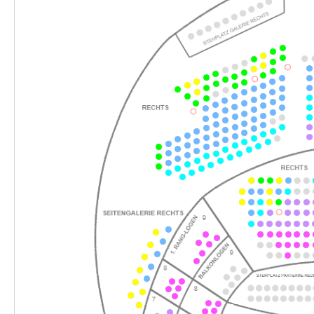
-
Romeo und Julia
Sa.
Sa. 26.12.2026
26.12.2026
Ticke
18:00–20:00 Uhr
-
Romeo und Julia
Sa.
Sa. 09.01.2027
09.01.2027
Ticke
19:30–21:30 Uhr