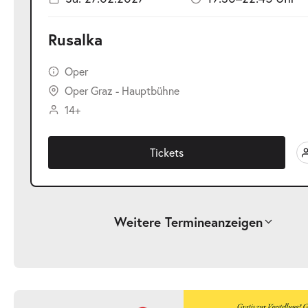
Rusalka
Oper
Oper Graz - Hauptbühne
14+
Tickets
Weitere Termine
anzeigen
-
Rusalka
Sa.
Sa. 23.01.2027
23.01.2027
Ticke