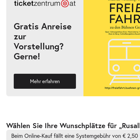
19:30–22:45 Uhr
Gratis Anreise
zur
-
Rusalka
Vorstellung?
Mi.
Gerne!
Mi. 27.01.2027
27.01.2027
Ticke
19:30–22:45 Uhr
Mehr erfahren
-
Rusalka
Fr.
Fr. 05.02.2027
05.02.2027
Ticke
Zur
Wählen Sie Ihre Wunschplätze für „Rusal
19:30–22:45 Uhr
barrierefreien
Beim Online-Kauf fällt eine Systemgebühr von € 2,50 
automatischen