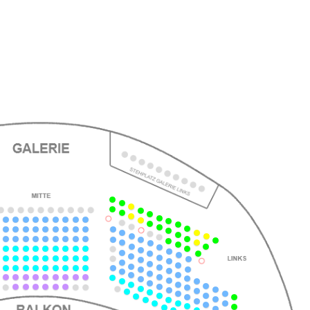
ts
ts
ts