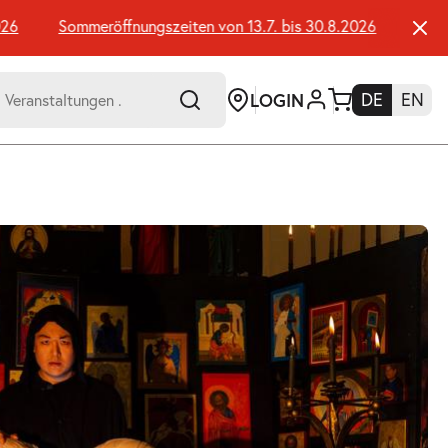
Sommeröffnungszeiten von 13.7. bis 30.8.2026
Sommerö
LOGIN
DE
EN
-
er:
Umsch+Alt+E
zum
Anspringen