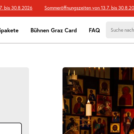
is 30.8.2026
Sommeröffnungszeiten von 13.7. bis 30.8.2026
Suchen
ipakete
Bühnen Graz Card
FAQ
nach:
Suchtreff