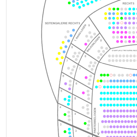
19:30–22:45 Uhr
-
Rusalka
Fr.
Fr. 02.04.2027
02.04.2027
Ticke
17:30–20:45 Uhr