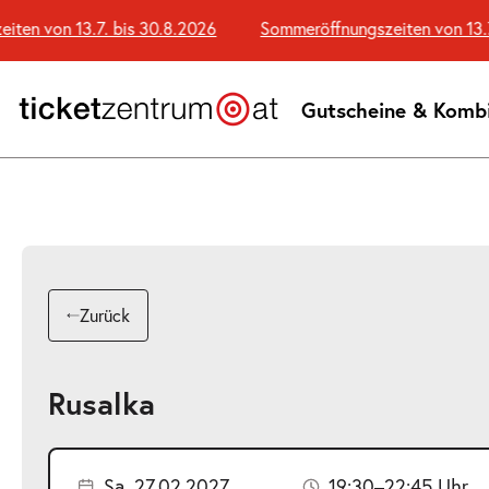
Zum
n von 13.7. bis 30.8.2026
Sommeröffnungszeiten von 13.7. b
Seiteninhalt
springen
Gutscheine & Komb
Zurück
Rusalka
Sa. 27.02.2027
19:30–22:45 Uhr