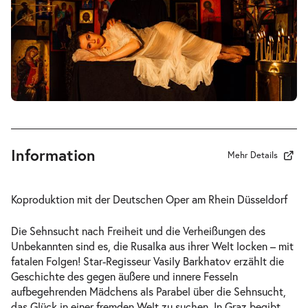
-
Rusalka
Mi.
Mi. 27.01.2027
27.01.2027
Tickets
19:30–22:45 Uhr
Information
Mehr Details
-
Rusalka
Koproduktion mit der Deutschen Oper am Rhein Düsseldorf
Fr.
Fr. 05.02.2027
05.02.2027
Tickets
Die Sehnsucht nach Freiheit und die Verheißungen des
19:30–22:45 Uhr
Unbekannten sind es, die Rusalka aus ihrer Welt locken – mit
fatalen Folgen! Star-Regisseur Vasily Barkhatov erzählt die
Geschichte des gegen äußere und innere Fesseln
aufbegehrenden Mädchens als Parabel über die Sehnsucht,
das Glück in einer fremden Welt zu suchen. In Graz begibt