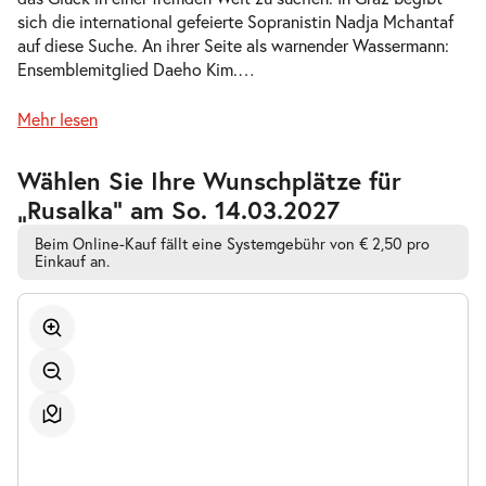
sich die international gefeierte Sopranistin Nadja Mchantaf
-
Rusalka
auf diese Suche. An ihrer Seite als warnender Wassermann:
Do.
Ensemblemitglied Daeho Kim.
…
Do. 11.02.2027
11.02.2027
Tickets
19:30–22:45 Uhr
Mehr lesen
Zur
Wählen Sie Ihre Wunschplätze für
barrierefreien
„Rusalka” am So. 14.03.2027
automatischen
Bestplatzwahl
-
Rusalka
Beim Online-Kauf fällt eine Systemgebühr von € 2,50 pro
Sa.
Einkauf an.
Sa. 27.02.2027
27.02.2027
Tickets
19:30–22:45 Uhr
-
Rusalka
So.