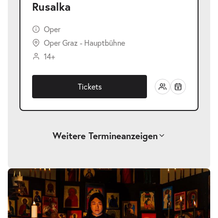
Rusalka
Oper
Oper Graz - Hauptbühne
14+
Tickets
Weitere Termine
anzeigen
-
Rusalka
Sa.
Sa. 23.01.2027
23.01.2027
Tickets
19:30–22:45 Uhr