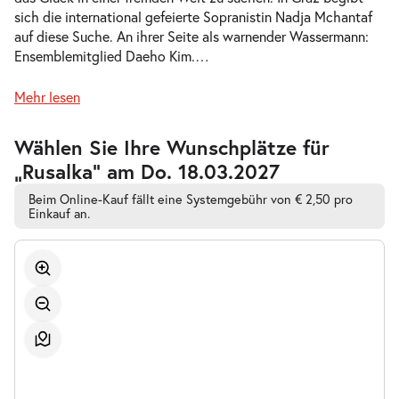
sich die international gefeierte Sopranistin Nadja Mchantaf
-
Rusalka
auf diese Suche. An ihrer Seite als warnender Wassermann:
Do.
Ensemblemitglied Daeho Kim.
…
Do. 11.02.2027
11.02.2027
Tickets
19:30–22:45 Uhr
Mehr lesen
Zur
Wählen Sie Ihre Wunschplätze für
barrierefreien
„Rusalka” am Do. 18.03.2027
automatischen
Bestplatzwahl
-
Rusalka
Beim Online-Kauf fällt eine Systemgebühr von € 2,50 pro
Sa.
Einkauf an.
Sa. 27.02.2027
27.02.2027
Tickets
19:30–22:45 Uhr
-
Rusalka
So.
So. 07.03.2027