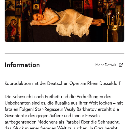
-
Rusalka
Mi.
Mi. 27.01.2027
27.01.2027
Tickets
19:30–22:45 Uhr
Information
Mehr Details
-
Rusalka
Koproduktion mit der Deutschen Oper am Rhein Düsseldorf
Fr.
Fr. 05.02.2027
05.02.2027
Tickets
Die Sehnsucht nach Freiheit und die Verheißungen des
19:30–22:45 Uhr
Unbekannten sind es, die Rusalka aus ihrer Welt locken – mit
fatalen Folgen! Star-Regisseur Vasily Barkhatov erzählt die
Geschichte des gegen äußere und innere Fesseln
aufbegehrenden Mädchens als Parabel über die Sehnsucht,
das Glück in einer fremden Welt zu suchen. In Graz begibt