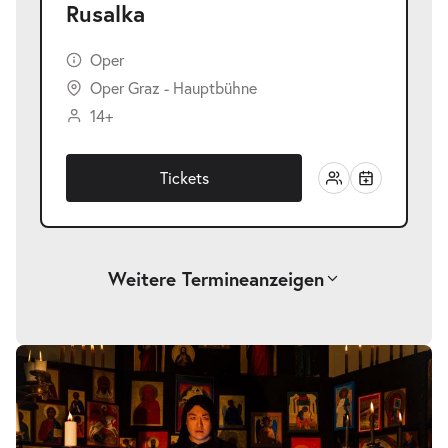
Rusalka
Oper
Oper Graz - Hauptbühne
14+
Tickets
Weitere Termine
anzeigen
-
Rusalka
Sa.
Sa. 23.01.2027
23.01.2027
Tickets
19:30–22:45 Uhr