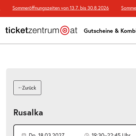
Zum
Sommeröffnungszeiten von 13.7. bis 30.8.2026
Sommeröffn
Seiteninhalt
springen
Gutscheine & Komb
Zurück
Rusalka
Do. 18.03.2027
19:30–22:45 Uhr