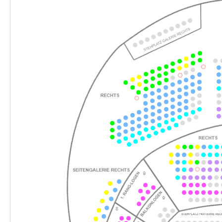
15:00–18:15 Uhr
-
Rusalka
Fr.
Fr. 02.04.2027
02.04.2027
Ticke
17:30–20:45 Uhr