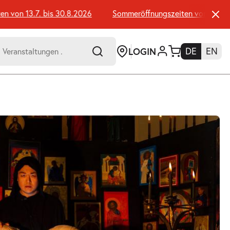
on 13.7. bis 30.8.2026
Sommeröffnungszeiten von 13.7. bis 
LOGIN
DE
EN
-
er:
Umsch+Alt+E
zum
Anspringen