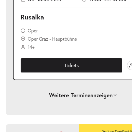
Rusalka
Oper
Oper Graz - Hauptbühne
14+
Tickets
Weitere Termine
anzeigen
-
Rusalka
Sa.
Sa. 23.01.2027
23.01.2027
Ticke