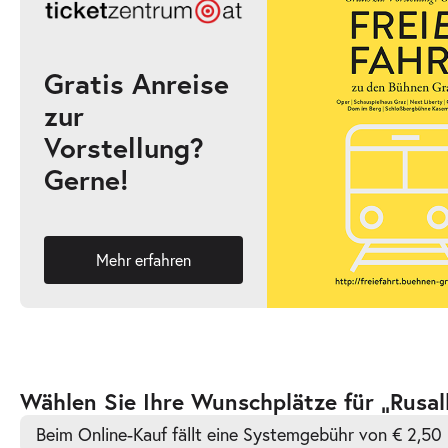
19:30–22:45 Uhr
Gratis Anreise
zur
-
Rusalka
Vorstellung?
Mi.
Gerne!
Mi. 27.01.2027
27.01.2027
Ticke
19:30–22:45 Uhr
Mehr erfahren
-
Rusalka
Fr.
Fr. 05.02.2027
05.02.2027
Ticke
Zur
Wählen Sie Ihre Wunschplätze für „Rusa
19:30–22:45 Uhr
barrierefreien
Beim Online-Kauf fällt eine Systemgebühr von € 2,50 
automatischen