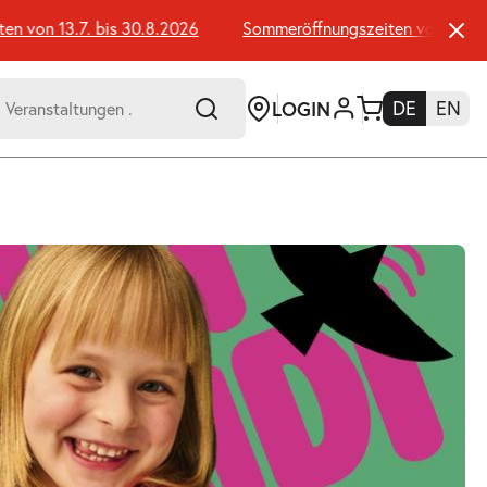
von 13.7. bis 30.8.2026
Sommeröffnungszeiten von 13.7. bis
LOGIN
DE
EN
-
er:
Umsch+Alt+E
zum
Anspringen