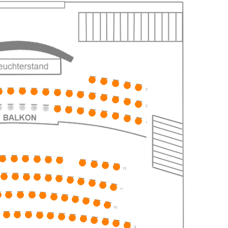
ts
ts