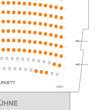
ts
ts