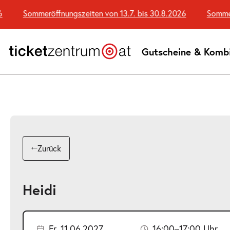
Zum
Sommeröffnungszeiten von 13.7. bis 30.8.2026
Sommeröff
Seiteninhalt
springen
Gutscheine & Komb
Zurück
Heidi
Fr. 11.06.2027
16:00–17:00 Uhr