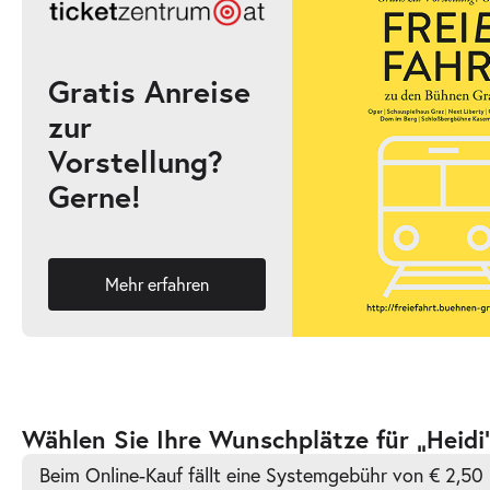
17:00–18:00 Uhr
Gratis Anreise
zur
-
Heidi
Vorstellung?
Sa.
Gerne!
Sa. 24.04.2027
24.04.2027
Ticke
16:00–17:00 Uhr
Mehr erfahren
-
Heidi
Mi.
Mi. 12.05.2027
12.05.2027
Ticke
Zur
Wählen Sie Ihre Wunschplätze für „Heidi”
10:30–11:30 Uhr
barrierefreien
Beim Online-Kauf fällt eine Systemgebühr von € 2,50 
automatischen