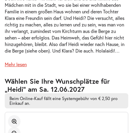
Mädchen mit in die Stadt, wo sie bei einer wohlhabenden
-
Heidi
Familie in einem großen Haus wohnen und deren Tochter
Do.
Klara eine Freundin sein darf. Und Heidi? Die versucht, alles
Do. 13.05.2027
13.05.2027
Tickets
richtig zu machen, alles zu lernen und zu sein, was man von
10:30–11:30 Uhr
ihr verlangt, zumindest vom Kirchturm aus die Berge zu
sehen – aber erfolglos. Das Heimweh, das Gefühl hier nicht
hinzugehören, bleibt. Also darf Heidi wieder nach Hause, in
die Berge (siehe oben). Und Klara? Die auch. Holalaidi!
…
-
Heidi
Mehr lesen
Do.
Do. 13.05.2027
13.05.2027
Tickets
Zur
Wählen Sie Ihre Wunschplätze für
barrierefreien
16:00–17:00 Uhr
„Heidi” am Sa. 12.06.2027
automatischen
Bestplatzwahl
Beim Online-Kauf fällt eine Systemgebühr von € 2,50 pro
Einkauf an.
-
Heidi
Fr.
Fr. 14.05.2027