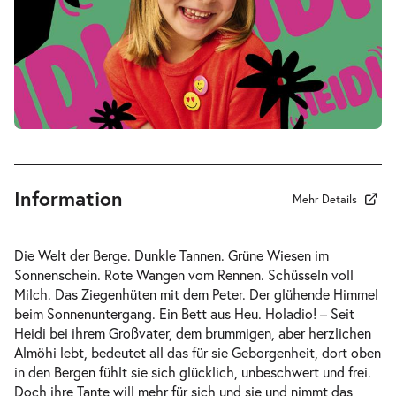
-
Heidi
Sa.
Sa. 24.04.2027
24.04.2027
Tickets
16:00–17:00 Uhr
Information
Mehr Details
-
Heidi
Die Welt der Berge. Dunkle Tannen. Grüne Wiesen im
Mi.
Sonnenschein. Rote Wangen vom Rennen. Schüsseln voll
Mi. 12.05.2027
12.05.2027
Milch. Das Ziegenhüten mit dem Peter. Der glühende Himmel
Tickets
10:30–11:30 Uhr
beim Sonnenuntergang. Ein Bett aus Heu. Holadio! – Seit
Heidi bei ihrem Großvater, dem brummigen, aber herzlichen
Almöhi lebt, bedeutet all das für sie Geborgenheit, dort oben
in den Bergen fühlt sie sich glücklich, unbeschwert und frei.
Doch ihre Tante will mehr für sich und sie und nimmt das