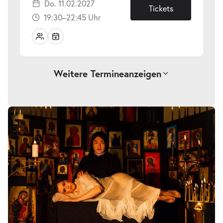
Do. 11.02.2027
11.02.2027
Tickets
19:30–22:45 Uhr
Weitere Termine
anzeigen
-
Rusalka
Sa.
Sa. 27.02.2027
27.02.2027
Tickets
19:30–22:45 Uhr
-
Rusalka
So.