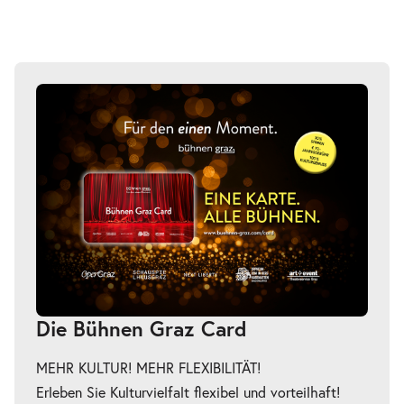
-
Rusalka
Do.
Do. 18.03.2027
18.03.2027
Tickets
19:30–22:45 Uhr
-
Rusalka
Fr.
Fr. 02.04.2027
02.04.2027
Tickets
17:30–20:45 Uhr
Die Bühnen Graz Card
MEHR KULTUR! MEHR FLEXIBILITÄT!
Erleben Sie Kulturvielfalt flexibel und vorteilhaft!