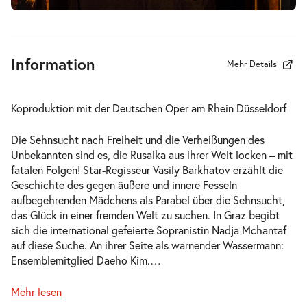
So. 07.03.2027
07.03.2027
Tickets
15:00–18:15 Uhr
Information
Mehr Details
-
Rusalka
Koproduktion mit der Deutschen Oper am Rhein Düsseldorf
Fr.
Fr. 12.03.2027
12.03.2027
Tickets
Die Sehnsucht nach Freiheit und die Verheißungen des
19:30–22:45 Uhr
Unbekannten sind es, die Rusalka aus ihrer Welt locken – mit
fatalen Folgen! Star-Regisseur Vasily Barkhatov erzählt die
Geschichte des gegen äußere und innere Fesseln
aufbegehrenden Mädchens als Parabel über die Sehnsucht,
das Glück in einer fremden Welt zu suchen. In Graz begibt
sich die international gefeierte Sopranistin Nadja Mchantaf
-
Rusalka
auf diese Suche. An ihrer Seite als warnender Wassermann:
So.
Ensemblemitglied Daeho Kim.
…
So. 14.03.2027
14.03.2027
Tickets
15:00–18:15 Uhr
Mehr lesen