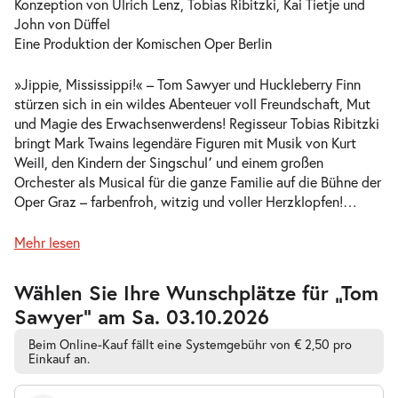
Konzeption von Ulrich Lenz, Tobias Ribitzki, Kai Tietje und
So.
John von Düffel
So. 18.10.2026
18.10.2026
Tickets
Eine Produktion der Komischen Oper Berlin
11:00–13:00 Uhr
»Jippie, Mississippi!« – Tom Sawyer und Huckleberry Finn
stürzen sich in ein wildes Abenteuer voll Freundschaft, Mut
und Magie des Erwachsenwerdens! Regisseur Tobias Ribitzki
bringt Mark Twains legendäre Figuren mit Musik von Kurt
Weill, den Kindern der Singschul՚ und einem großen
-
Tom Sawyer
Orchester als Musical für die ganze Familie auf die Bühne der
So.
Oper Graz – farbenfroh, witzig und voller Herzklopfen!
…
So. 18.10.2026
18.10.2026
Tickets
17:00–19:00 Uhr
Mehr lesen
Zur
Wählen Sie Ihre Wunschplätze für „Tom
barrierefreien
Sawyer” am Sa. 03.10.2026
automatischen
Bestplatzwahl
-
Tom Sawyer
Beim Online-Kauf fällt eine Systemgebühr von € 2,50 pro
Fr.
Einkauf an.
Fr. 23.10.2026
23.10.2026
Tickets
10:30–12:30 Uhr