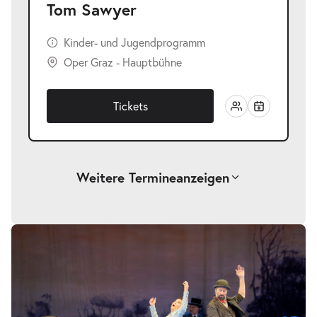
Tom Sawyer
Kinder- und Jugendprogramm
Oper Graz - Hauptbühne
Tickets
Weitere Termine
anzeigen
-
Tom Sawyer
Bildergalerie
überspringen
So.
So. 04.10.2026
04.10.2026
Tickets
11:00–13:00 Uhr