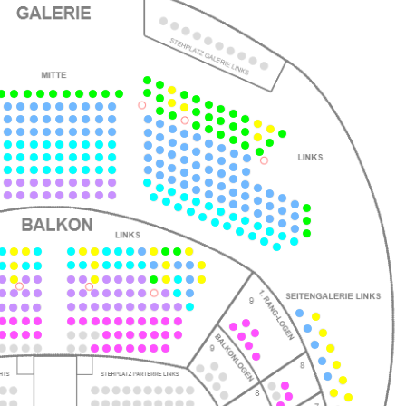
ts
ts