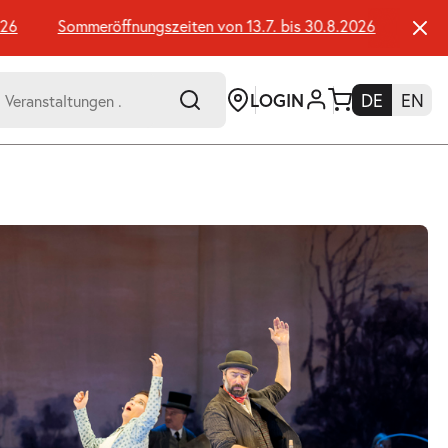
Sommeröffnungszeiten von 13.7. bis 30.8.2026
Sommeröf
LOGIN
DE
EN
-
er:
Umsch+Alt+E
zum
Anspringen