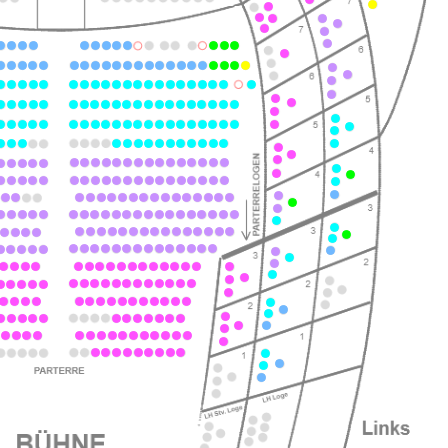
ts
ts