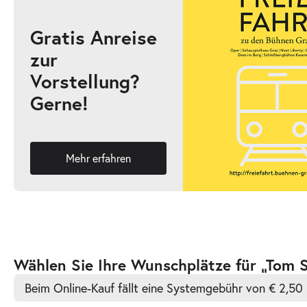
Gratis Anreise
zur
-
Tom Sawyer
Vorstellung?
So.
Gerne!
So. 04.10.2026
04.10.2026
Ticke
11:00–13:00 Uhr
Mehr erfahren
-
Tom Sawyer
Mi.
Mi. 07.10.2026
07.10.2026
Ticke
10:30–12:30 Uhr
Zur
Wählen Sie Ihre Wunschplätze für „Tom 
barrierefreien
Beim Online-Kauf fällt eine Systemgebühr von € 2,50 
automatischen
Bestplatzwahl