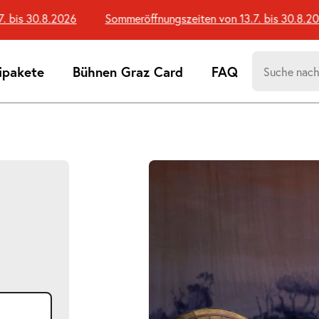
is 30.8.2026
Sommeröffnungszeiten von 13.7. bis 30.8.2026
Suchen
ipakete
Bühnen Graz Card
FAQ
nach:
Suchtreff
Bildergalerie
überspringen