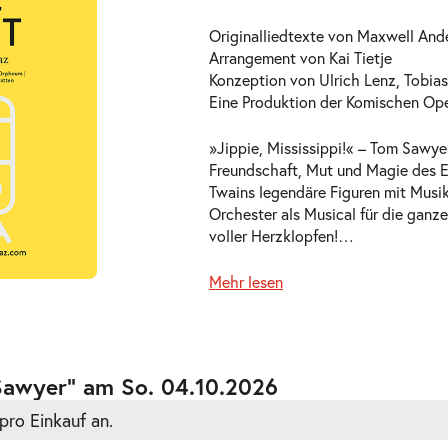
Originalliedtexte von Maxwell And
Arrangement von Kai Tietje
Konzeption von Ulrich Lenz, Tobias 
Eine Produktion der Komischen Ope
»Jippie, Mississippi!« – Tom Sawyer
ts
Freundschaft, Mut und Magie des E
Twains legendäre Figuren mit Musik
Orchester als Musical für die ganze
voller Herzklopfen!
…
Mehr lesen
ts
Sawyer” am So. 04.10.2026
pro Einkauf an.