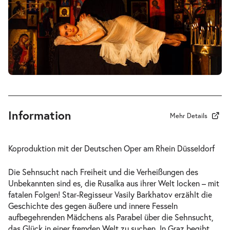
-
Rusalka
Mi.
Mi. 27.01.2027
27.01.2027
Tickets
19:30–22:45 Uhr
Information
Mehr Details
-
Rusalka
Koproduktion mit der Deutschen Oper am Rhein Düsseldorf
Do.
Do. 11.02.2027
11.02.2027
Tickets
Die Sehnsucht nach Freiheit und die Verheißungen des
19:30–22:45 Uhr
Unbekannten sind es, die Rusalka aus ihrer Welt locken – mit
fatalen Folgen! Star-Regisseur Vasily Barkhatov erzählt die
Geschichte des gegen äußere und innere Fesseln
aufbegehrenden Mädchens als Parabel über die Sehnsucht,
das Glück in einer fremden Welt zu suchen. In Graz begibt