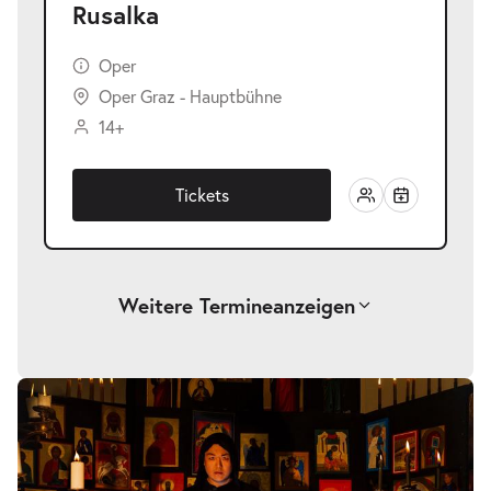
Rusalka
Oper
Oper Graz - Hauptbühne
14+
Tickets
Weitere Termine
anzeigen
-
Rusalka
Sa.
Sa. 23.01.2027
23.01.2027
Tickets
19:30–22:45 Uhr