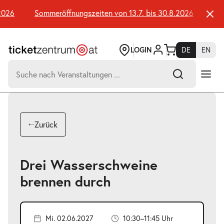
Zum
Seiteninhalt
026
Sommeröffnungszeiten von 13.7. bis 30.8.2026
Somm
springen
LOGIN
DE
EN
Suchen
nach:
-
Suchtreffer:
Umsch+Alt+E
Zurück
zum
Anspringen
Drei Wasserschweine
brennen durch
Mi. 02.06.2027
10:30–11:45 Uhr