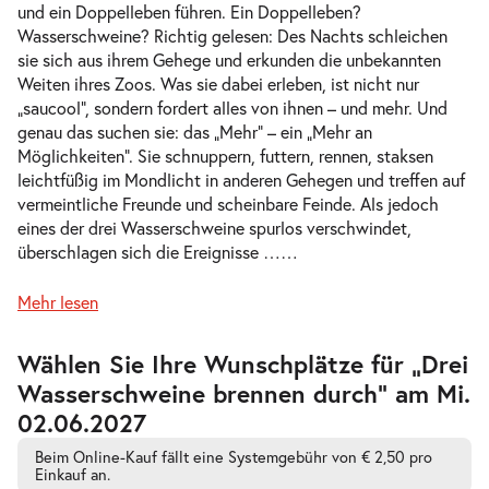
und ein Doppelleben führen. Ein Doppelleben?
Wasserschweine? Richtig gelesen: Des Nachts schleichen
sie sich aus ihrem Gehege und erkunden die unbekannten
Weiten ihres Zoos. Was sie dabei erleben, ist nicht nur
-
Drei Wasserschweine brennen durch
„saucool“, sondern fordert alles von ihnen – und mehr. Und
Sa.
genau das suchen sie: das „Mehr“ – ein „Mehr an
Sa. 10.04.2027
10.04.2
Tickets
Möglichkeiten“. Sie schnuppern, futtern, rennen, staksen
17:00–18:15 Uhr
leichtfüßig im Mondlicht in anderen Gehegen und treffen auf
vermeintliche Freunde und scheinbare Feinde. Als jedoch
eines der drei Wasserschweine spurlos verschwindet,
überschlagen sich die Ereignisse …
…
-
Mehr lesen
Drei Wasserschweine brennen durch
Di.
Di. 13.04.2027
13.04.2
Tickets
Zur
Wählen Sie Ihre Wunschplätze für „Drei
barrierefreien
10:30–11:45 Uhr
Wasserschweine brennen durch” am Mi.
automatischen
Bestplatzwahl
02.06.2027
Beim Online-Kauf fällt eine Systemgebühr von € 2,50 pro
Einkauf an.