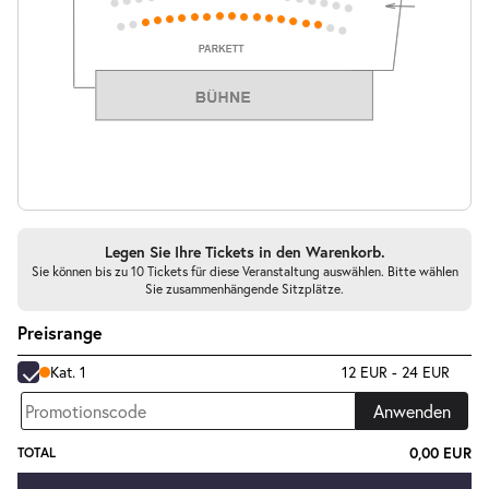
Tickets
16:00–17:15 Uhr
-
Drei Wasserschweine brennen durch
Di.
Di. 25.05.2027
25.05.2
Tickets
10:30–11:45 Uhr
Legen Sie Ihre Tickets in den Warenkorb.
Sie können bis zu 10 Tickets für diese Veranstaltung auswählen. Bitte wählen
Sie zusammenhängende Sitzplätze.
Preisrange
-
Drei Wasserschweine brennen durch
Kat. 1
12 EUR - 24 EUR
Di.
Di. 25.05.2027
Anwenden
25.05.2
Tickets
16:00–17:15 Uhr
0,00 EUR
TOTAL