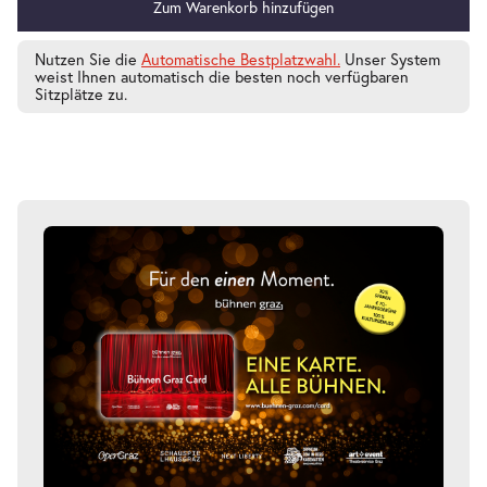
Zum Warenkorb hinzufügen
Nutzen Sie die
Automatische Bestplatzwahl.
Unser System
weist Ihnen automatisch die besten noch verfügbaren
-
Drei Wasserschweine brennen durch
Sitzplätze zu.
Mo.
Mo. 31.05.2027
31.05.2
Tickets
10:30–11:45 Uhr
-
Drei Wasserschweine brennen durch
Di.
Di. 01.06.2027
01.06.2
Tickets
10:30–11:45 Uhr