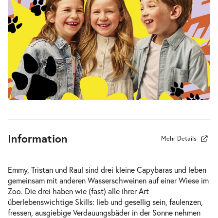
Fr. 19.03.2027
19.03.2
Tickets
17:00–18:15 Uhr
-
Drei Wasserschweine brennen durch
Fr.
Fr. 09.04.2027
09.04.2
Tickets
10:30–11:45 Uhr
Information
Mehr Details
-
Drei Wasserschweine brennen durch
Emmy, Tristan und Raul sind drei kleine Capybaras und leben
Fr.
gemeinsam mit anderen Wasserschweinen auf einer Wiese im
Fr. 09.04.2027
09.04.2
Zoo. Die drei haben wie (fast) alle ihrer Art
Tickets
16:00–17:15 Uhr
überlebenswichtige Skills: lieb und gesellig sein, faulenzen,
fressen, ausgiebige Verdauungsbäder in der Sonne nehmen