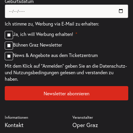
Geburtsdatum
-
Drei Wasserschweine brennen durch
Ich stimme zu, Werbung via E-Mail zu erhalten:
Do.
Do. 17.06.2027
17.06.2
Ja, ich will Werbung erhalten!
Tickets
16:00–17:15 Uhr
Bühnen Graz Newsletter
News & Angebote aus dem Ticketzentrum
Mit dem Klick auf "Anmelden" geben Sie an die
Datenschutz-
und Nutzungsbedingungen
gelesen und verstanden zu
-
Drei Wasserschweine brennen durch
haben.
Fr.
Fr. 18.06.2027
18.06.2
Tickets
Newsletter abonnieren
10:00–11:15 Uhr
Informationen
Veranstalter
Kontakt
Oper Graz