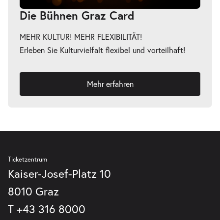
-
Drei Wasserschweine brennen durch
Die Bühnen Graz Card
Di.
Di. 01.06.2027
01.06.2
Tickets
MEHR KULTUR! MEHR FLEXIBILITÄT!
16:00–17:15 Uhr
Erleben Sie Kulturvielfalt flexibel und vorteilhaft!
Mehr erfahren
-
Drei Wasserschweine brennen durch
Mi.
Mi. 02.06.2027
02.06.2
Tickets
16:00–17:15 Uhr
Ticketzentrum
Kaiser-Josef-Platz 10
8010 Graz
-
Drei Wasserschweine brennen durch
Di.
T
+43 316 8000
Di. 08.06.2027
08.06.2
Tickets