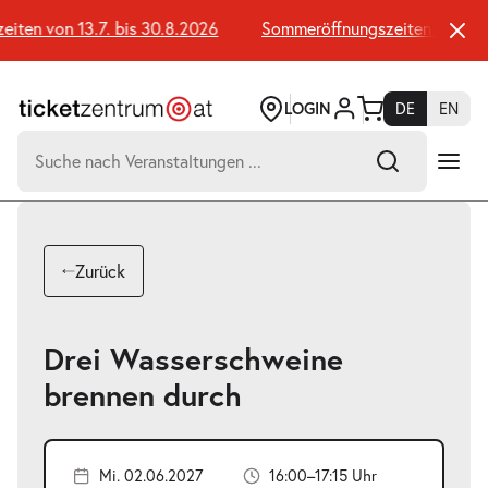
Zum
Seiteninhalt
en von 13.7. bis 30.8.2026
Sommeröffnungszeiten von 13.7.
springen
LOGIN
DE
EN
Suchen
nach:
-
Suchtreffer:
Umsch+Alt+E
Zurück
zum
Anspringen
Drei Wasserschweine
brennen durch
Mi. 02.06.2027
16:00–17:15 Uhr