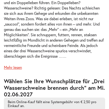
und ein Doppelleben führen. Ein Doppelleben?
Wasserschweine? Richtig gelesen: Des Nachts schleichen
sie sich aus ihrem Gehege und erkunden die unbekannten
Weiten ihres Zoos. Was sie dabei erleben, ist nicht nur
-
Drei Wasserschweine brennen durch
„saucool“, sondern fordert alles von ihnen – und mehr. Und
Sa.
genau das suchen sie: das „Mehr“ – ein „Mehr an
Sa. 10.04.2027
10.04.2
Tickets
Möglichkeiten“. Sie schnuppern, futtern, rennen, staksen
17:00–18:15 Uhr
leichtfüßig im Mondlicht in anderen Gehegen und treffen auf
vermeintliche Freunde und scheinbare Feinde. Als jedoch
eines der drei Wasserschweine spurlos verschwindet,
überschlagen sich die Ereignisse …
…
-
Drei Wasserschweine brennen durch
Mehr lesen
Di.
Di. 13.04.2027
13.04.2
Tickets
Zur
Wählen Sie Ihre Wunschplätze für „Drei
barrierefreien
10:30–11:45 Uhr
Wasserschweine brennen durch” am Mi.
automatischen
Bestplatzwahl
02.06.2027
Beim Online-Kauf fällt eine Systemgebühr von € 2,50 pro
Einkauf an.