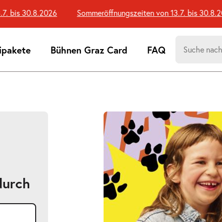
bis 30.8.2026
Sommeröffnungszeiten von 13.7. bis 30.8.202
Suchen
ipakete
Bühnen Graz Card
FAQ
nach:
Suchtreff
durch