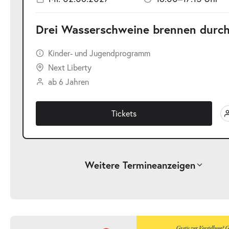
Drei Wasserschweine brennen durc
Kinder- und Jugendprogramm
Next Liberty
ab 6 Jahren
Tickets
Weitere Termine
anzeigen
-
Drei Wasserschweine brennen durch
Fr.
Fr. 19.03.2027
19.03.2
Ticke