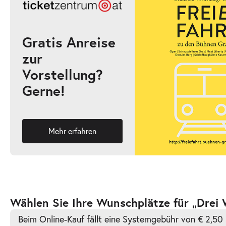
17:00–18:15 Uhr
Gratis Anreise
zur
-
Drei Wasserschweine brennen durch
Vorstellung?
Fr.
Gerne!
Fr. 09.04.2027
09.04.2
Ticke
10:30–11:45 Uhr
Mehr erfahren
-
Drei Wasserschweine brennen durch
Fr.
Fr. 09.04.2027
09.04.2
Ticke
Zur
Wählen Sie Ihre Wunschplätze für „Drei
16:00–17:15 Uhr
barrierefreien
Beim Online-Kauf fällt eine Systemgebühr von € 2,50 
automatischen