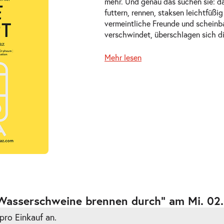
mehr. Und genau das suchen sie: da
futtern, rennen, staksen leichtfüßi
vermeintliche Freunde und scheinba
verschwindet, überschlagen sich d
Mehr lesen
027
ts
027
ts
 Wasserschweine brennen durch” am Mi. 02
pro Einkauf an.