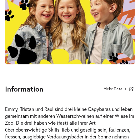
Fr. 19.03.2027
19.03.2
Tickets
17:00–18:15 Uhr
-
Drei Wasserschweine brennen durch
Fr.
Fr. 09.04.2027
09.04.2
Tickets
16:00–17:15 Uhr
Information
Mehr Details
-
Drei Wasserschweine brennen durch
Emmy, Tristan und Raul sind drei kleine Capybaras und leben
Sa.
gemeinsam mit anderen Wasserschweinen auf einer Wiese im
Sa. 10.04.2027
10.04.2
Zoo. Die drei haben wie (fast) alle ihrer Art
Tickets
17:00–18:15 Uhr
überlebenswichtige Skills: lieb und gesellig sein, faulenzen,
fressen, ausgiebige Verdauungsbäder in der Sonne nehmen