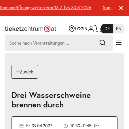
Zum
Seiteninhalt
ommeröffnungszeiten von 13.7. bis 30.8.2026
Sommeröffnungs
springen
LOGIN
DE
EN
Suchen
nach:
-
Suchtreffer:
Umsch+Alt+E
Zurück
zum
Anspringen
Drei Wasserschweine
brennen durch
Fr. 09.04.2027
10:30–11:45 Uhr