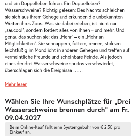
und ein Doppelleben führen. Ein Doppelleben?
Wasserschweine? Richtig gelesen: Des Nachts schleichen
sie sich aus ihrem Gehege und erkunden die unbekannten
Weiten ihres Zoos. Was sie dabei erleben, ist nicht nur
-
Drei Wasserschweine brennen durch
„saucool“, sondern fordert alles von ihnen – und mehr. Und
Di.
genau das suchen sie: das „Mehr“ – ein „Mehr an
Di. 13.04.2027
13.04.2
Tickets
Möglichkeiten“. Sie schnuppern, futtern, rennen, staksen
10:30–11:45 Uhr
leichtfüßig im Mondlicht in anderen Gehegen und treffen auf
vermeintliche Freunde und scheinbare Feinde. Als jedoch
eines der drei Wasserschweine spurlos verschwindet,
überschlagen sich die Ereignisse …
…
-
Mehr lesen
Drei Wasserschweine brennen durch
Fr.
Fr. 21.05.2027
21.05.2
Tickets
Zur
Wählen Sie Ihre Wunschplätze für „Drei
barrierefreien
10:30–11:45 Uhr
Wasserschweine brennen durch” am Fr.
automatischen
Bestplatzwahl
09.04.2027
Beim Online-Kauf fällt eine Systemgebühr von € 2,50 pro
Einkauf an.