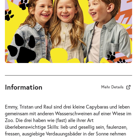
Fr. 19.03.2027
19.03.2
Tickets
17:00–18:15 Uhr
-
Drei Wasserschweine brennen durch
Fr.
Fr. 09.04.2027
09.04.2
Tickets
10:30–11:45 Uhr
Information
Mehr Details
-
Drei Wasserschweine brennen durch
Emmy, Tristan und Raul sind drei kleine Capybaras und leben
Fr.
gemeinsam mit anderen Wasserschweinen auf einer Wiese im
Fr. 09.04.2027
09.04.2
Zoo. Die drei haben wie (fast) alle ihrer Art
Tickets
16:00–17:15 Uhr
überlebenswichtige Skills: lieb und gesellig sein, faulenzen,
fressen, ausgiebige Verdauungsbäder in der Sonne nehmen