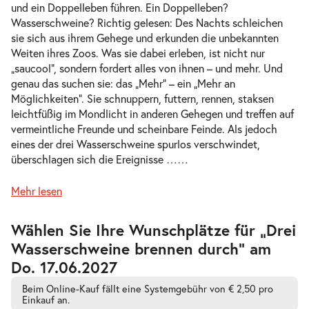
und ein Doppelleben führen. Ein Doppelleben?
Wasserschweine? Richtig gelesen: Des Nachts schleichen
sie sich aus ihrem Gehege und erkunden die unbekannten
Weiten ihres Zoos. Was sie dabei erleben, ist nicht nur
-
Drei Wasserschweine brennen durch
„saucool“, sondern fordert alles von ihnen – und mehr. Und
Sa.
genau das suchen sie: das „Mehr“ – ein „Mehr an
Sa. 10.04.2027
10.04.2
Tickets
Möglichkeiten“. Sie schnuppern, futtern, rennen, staksen
17:00–18:15 Uhr
leichtfüßig im Mondlicht in anderen Gehegen und treffen auf
vermeintliche Freunde und scheinbare Feinde. Als jedoch
eines der drei Wasserschweine spurlos verschwindet,
überschlagen sich die Ereignisse …
…
-
Mehr lesen
Drei Wasserschweine brennen durch
Di.
Di. 13.04.2027
13.04.2
Tickets
Zur
Wählen Sie Ihre Wunschplätze für „Drei
barrierefreien
10:30–11:45 Uhr
Wasserschweine brennen durch” am
automatischen
Bestplatzwahl
Do. 17.06.2027
Beim Online-Kauf fällt eine Systemgebühr von € 2,50 pro
Einkauf an.