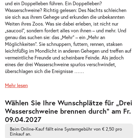
und ein Doppelleben führen. Ein Doppelleben?
Wasserschweine? Richtig gelesen: Des Nachts schleichen
sie sich aus ihrem Gehege und erkunden die unbekannten
Weiten ihres Zoos. Was sie dabei erleben, ist nicht nur
-
Drei Wasserschweine brennen durch
„saucool“, sondern fordert alles von ihnen – und mehr. Und
Di.
genau das suchen sie: das „Mehr“ – ein „Mehr an
Di. 13.04.2027
13.04.2
Tickets
Möglichkeiten“. Sie schnuppern, futtern, rennen, staksen
10:30–11:45 Uhr
leichtfüßig im Mondlicht in anderen Gehegen und treffen auf
vermeintliche Freunde und scheinbare Feinde. Als jedoch
eines der drei Wasserschweine spurlos verschwindet,
überschlagen sich die Ereignisse …
…
-
Mehr lesen
Drei Wasserschweine brennen durch
Fr.
Fr. 21.05.2027
21.05.2
Tickets
Zur
Wählen Sie Ihre Wunschplätze für „Drei
barrierefreien
10:30–11:45 Uhr
Wasserschweine brennen durch” am Fr.
automatischen
Bestplatzwahl
09.04.2027
Beim Online-Kauf fällt eine Systemgebühr von € 2,50 pro
Einkauf an.