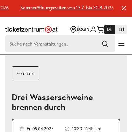
Zum
Seiteninhalt
026
Sommeröffnungszeiten von 13.7. bis 30.8.2026
Somm
springen
LOGIN
DE
EN
Suchen
nach:
-
Suchtreffer:
Umsch+Alt+E
Zurück
zum
Anspringen
Drei Wasserschweine
brennen durch
Fr. 09.04.2027
10:30–11:45 Uhr