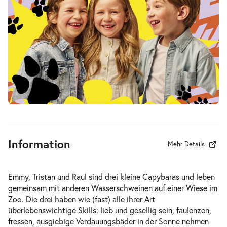
Fr. 19.03.2027
19.03.2
Tickets
17:00–18:15 Uhr
-
Drei Wasserschweine brennen durch
Fr.
Fr. 09.04.2027
09.04.2
Tickets
16:00–17:15 Uhr
Information
Mehr Details
-
Drei Wasserschweine brennen durch
Emmy, Tristan und Raul sind drei kleine Capybaras und leben
Sa.
gemeinsam mit anderen Wasserschweinen auf einer Wiese im
Sa. 10.04.2027
10.04.2
Zoo. Die drei haben wie (fast) alle ihrer Art
Tickets
17:00–18:15 Uhr
überlebenswichtige Skills: lieb und gesellig sein, faulenzen,
fressen, ausgiebige Verdauungsbäder in der Sonne nehmen