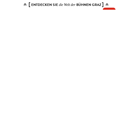
[
]
ENTDECKEN SIE
BÜHNEN GRAZ
die Welt der
Add your tickets to the cart.
You can choose up to 10 tickets for this event. Please select contiguous
seats.