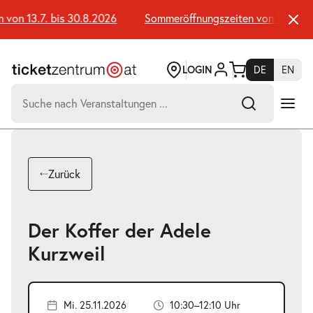
Zum
Seiteninhalt
n 13.7. bis 30.8.2026
Sommeröffnungszeiten von 13.7. bis 
springen
LOGIN
DE
EN
Suchen
nach:
-
Suchtreffer:
Umsch+Alt+E
Zurück
zum
Anspringen
Der Koffer der Adele
Kurzweil
Mi. 25.11.2026
10:30–12:10 Uhr