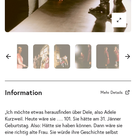
-
Der Koffer der Adele Kurzweil
Mi.
Mi. 31.03.2027
31.03.2027
Ausverkauft
17:00–18:40 Uhr
-
Der Koffer der Adele Kurzweil
Do.
Do. 01.04.2027
01.04.2027
Information
Ausverkauft
Mehr Details
10:30–12:10 Uhr
„Ich möchte etwas herausfinden über Dele, also Adele
Kurzweil. Heute wäre sie …. 101. Sie hätte am 31. Jänner
Geburtstag. Also: Hätte sie haben können. Dann wäre sie
eine richtig alte Frau. Sie würde ihre Geschichte selbst
-
Der Koffer der Adele Kurzweil