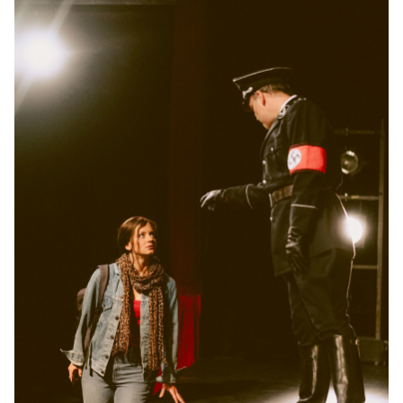
17:00–18:40 Uhr
-
Der Koffer der Adele Kurzweil
Do.
Do. 26.11.2026
26.11.2026
Tickets
10:30–12:10 Uhr
-
Der Koffer der Adele Kurzweil
Mi.
Mi. 31.03.2027
31.03.2027
Tickets
10:30–12:10 Uhr