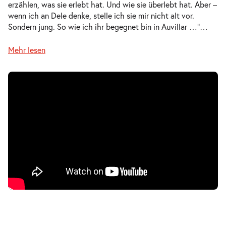
erzählen, was sie erlebt hat. Und wie sie überlebt hat. Aber –
Mi.
wenn ich an Dele denke, stelle ich sie mir nicht alt vor.
Mi. 07.04.2027
07.04.2027
Tickets
Sondern jung. So wie ich ihr begegnet bin in Auvillar …“
…
10:30–12:10 Uhr
Mehr lesen
-
Der Koffer der Adele Kurzweil
Mi.
Mi. 07.04.2027
07.04.2027
Ausverkauft
17:00–18:40 Uhr
-
Der Koffer der Adele Kurzweil
Do.
Do. 08.04.2027
08.04.2027
Tickets
10:30–12:10 Uhr