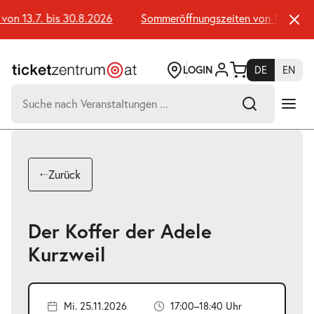
Zum
Seiteninhalt
n 13.7. bis 30.8.2026
Sommeröffnungszeiten von 13.7. bis 
springen
LOGIN
DE
EN
Suchen
nach:
-
Suchtreffer:
Umsch+Alt+E
Zurück
zum
Anspringen
Der Koffer der Adele
Kurzweil
Mi. 25.11.2026
17:00–18:40 Uhr