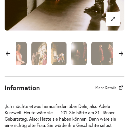
-
Der Koffer der Adele Kurzweil
Mi.
Mi. 31.03.2027
31.03.2027
Ausverkauft
17:00–18:40 Uhr
-
Der Koffer der Adele Kurzweil
Do.
Do. 01.04.2027
01.04.2027
Information
Ausverkauft
Mehr Details
10:30–12:10 Uhr
„Ich möchte etwas herausfinden über Dele, also Adele
Kurzweil. Heute wäre sie …. 101. Sie hätte am 31. Jänner
Geburtstag. Also: Hätte sie haben können. Dann wäre sie
eine richtig alte Frau. Sie würde ihre Geschichte selbst
-
Der Koffer der Adele Kurzweil