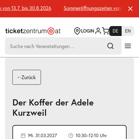
Zum
Seiteninhalt
n 13.7. bis 30.8.2026
Sommeröffnungszeiten von 13.7. bis 
springen
LOGIN
DE
EN
Suchen
nach:
-
Suchtreffer:
Umsch+Alt+E
Zurück
zum
Anspringen
Der Koffer der Adele
Kurzweil
Mi. 31.03.2027
10:30–12:10 Uhr