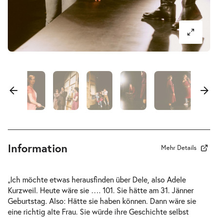
-
Der Koffer der Adele Kurzweil
Mi.
Mi. 31.03.2027
31.03.2027
Ausverkauft
17:00–18:40 Uhr
-
Der Koffer der Adele Kurzweil
Do.
Do. 01.04.2027
01.04.2027
Information
Ausverkauft
Mehr Details
10:30–12:10 Uhr
„Ich möchte etwas herausfinden über Dele, also Adele
Kurzweil. Heute wäre sie …. 101. Sie hätte am 31. Jänner
Geburtstag. Also: Hätte sie haben können. Dann wäre sie
eine richtig alte Frau. Sie würde ihre Geschichte selbst
-
Der Koffer der Adele Kurzweil