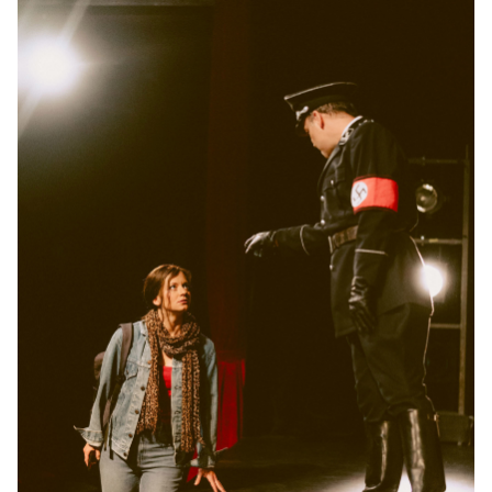
10:30–12:10 Uhr
-
Der Koffer der Adele Kurzweil
Mi.
Mi. 25.11.2026
25.11.2026
Ausverkauft
17:00–18:40 Uhr
-
Der Koffer der Adele Kurzweil
Do.
Do. 26.11.2026
26.11.2026
Tickets
10:30–12:10 Uhr