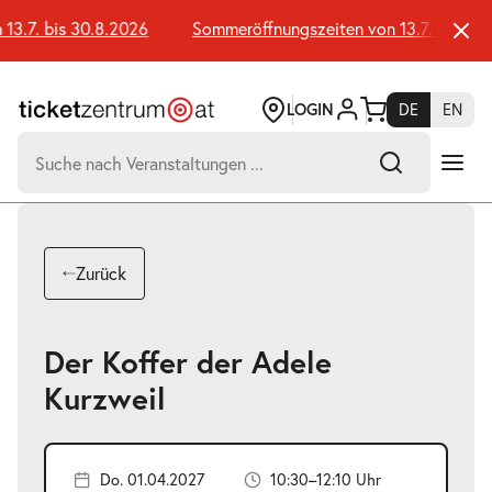
Zum
Seiteninhalt
3.7. bis 30.8.2026
Sommeröffnungszeiten von 13.7. bis 30.8
springen
LOGIN
DE
EN
Suchen
nach:
-
Suchtreffer:
Umsch+Alt+E
Zurück
zum
Anspringen
Der Koffer der Adele
Kurzweil
Do. 01.04.2027
10:30–12:10 Uhr