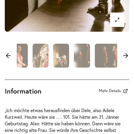
-
Der Koffer der Adele Kurzweil
Mi.
Mi. 31.03.2027
31.03.2027
Tickets
10:30–12:10 Uhr
-
Der Koffer der Adele Kurzweil
Mi.
Mi. 31.03.2027
31.03.2027
Information
Ausverkauft
Mehr Details
17:00–18:40 Uhr
„Ich möchte etwas herausfinden über Dele, also Adele
Kurzweil. Heute wäre sie …. 101. Sie hätte am 31. Jänner
Geburtstag. Also: Hätte sie haben können. Dann wäre sie
eine richtig alte Frau. Sie würde ihre Geschichte selbst
-
Der Koffer der Adele Kurzweil