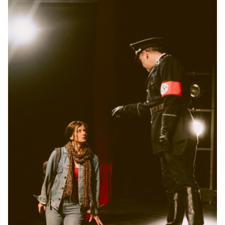
10:30–12:10 Uhr
-
Der Koffer der Adele Kurzweil
Mi.
Mi. 25.11.2026
25.11.2026
Ausverkauft
17:00–18:40 Uhr
-
Der Koffer der Adele Kurzweil
Do.
Do. 26.11.2026
26.11.2026
Tickets
10:30–12:10 Uhr