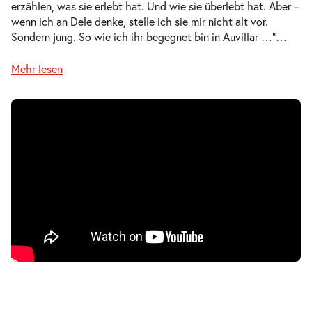
erzählen, was sie erlebt hat. Und wie sie überlebt hat. Aber –
Mi.
wenn ich an Dele denke, stelle ich sie mir nicht alt vor.
Mi. 07.04.2027
07.04.2027
Tickets
Sondern jung. So wie ich ihr begegnet bin in Auvillar …“
…
10:30–12:10 Uhr
Mehr lesen
-
Der Koffer der Adele Kurzweil
Mi.
Mi. 07.04.2027
07.04.2027
Ausverkauft
17:00–18:40 Uhr
-
Der Koffer der Adele Kurzweil
Do.
Do. 08.04.2027
08.04.2027
Tickets
10:30–12:10 Uhr