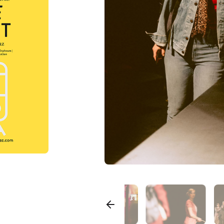
auft
ts