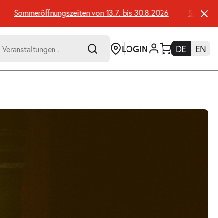
Sommeröffnungszeiten von 13.7. bis 30.8.2026
Sommeröffnun
LOGIN
DE
EN
-
er:
Umsch+Alt+E
zum
Anspringen