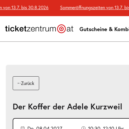
Zum
 13.7. bis 30.8.2026
Sommeröffnungszeiten von 13.7. bis 30
Seiteninhalt
springen
Gutscheine & Komb
Zurück
Der Koffer der Adele Kurzweil
Do. 08.04.2027
10:30–12:10 Uhr