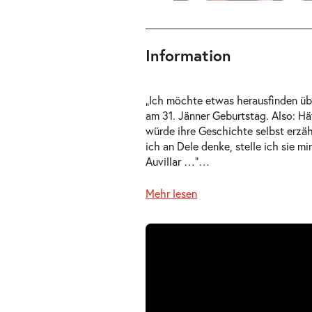
Information
ts
„Ich möchte etwas herausfinden übe
am 31. Jänner Geburtstag. Also: Hät
würde ihre Geschichte selbst erzäh
ich an Dele denke, stelle ich sie mi
Auvillar …“
…
Mehr lesen
auft