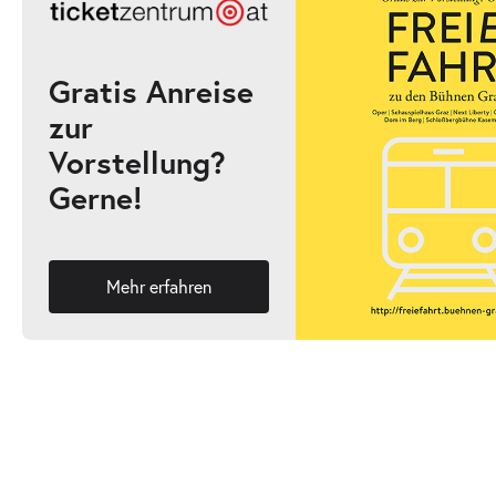
10:30–12:10 Uhr
Gratis Anreise
zur
-
Der Koffer der Adele Kurzweil
Vorstellung?
Mi.
Gerne!
Mi. 25.11.2026
25.11.2026
Ausverk
17:00–18:40 Uhr
Mehr erfahren
-
Der Koffer der Adele Kurzweil
Do.
Do. 26.11.2026
26.11.2026
Ticke
10:30–12:10 Uhr