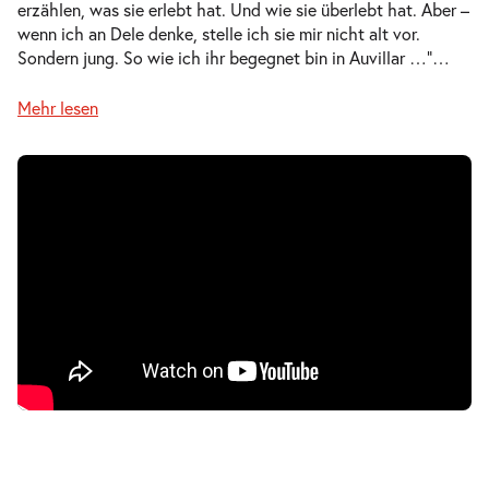
erzählen, was sie erlebt hat. Und wie sie überlebt hat. Aber –
Mi.
wenn ich an Dele denke, stelle ich sie mir nicht alt vor.
Mi. 07.04.2027
07.04.2027
Tickets
Sondern jung. So wie ich ihr begegnet bin in Auvillar …“
…
10:30–12:10 Uhr
Mehr lesen
-
Der Koffer der Adele Kurzweil
Mi.
Mi. 07.04.2027
07.04.2027
Ausverkauft
17:00–18:40 Uhr
-
Der Koffer der Adele Kurzweil
Do.
Do. 08.04.2027
08.04.2027
Tickets
10:30–12:10 Uhr