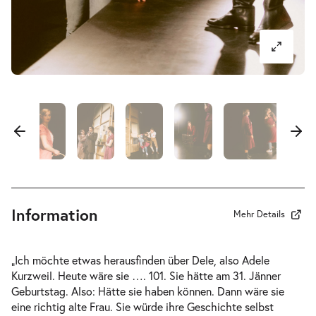
-
Der Koffer der Adele Kurzweil
Mi.
Mi. 31.03.2027
31.03.2027
Ausverkauft
17:00–18:40 Uhr
-
Der Koffer der Adele Kurzweil
Do.
Do. 01.04.2027
01.04.2027
Information
Ausverkauft
Mehr Details
10:30–12:10 Uhr
„Ich möchte etwas herausfinden über Dele, also Adele
Kurzweil. Heute wäre sie …. 101. Sie hätte am 31. Jänner
Geburtstag. Also: Hätte sie haben können. Dann wäre sie
eine richtig alte Frau. Sie würde ihre Geschichte selbst
-
Der Koffer der Adele Kurzweil