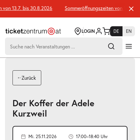
Zum
Seiteninhalt
on 13.7. bis 30.8.2026
Sommeröffnungszeiten von 13.7. bis
springen
LOGIN
DE
EN
Suchen
nach:
-
Suchtreffer:
Umsch+Alt+E
Zurück
zum
Anspringen
Der Koffer der Adele
Kurzweil
Mi. 25.11.2026
17:00–18:40 Uhr