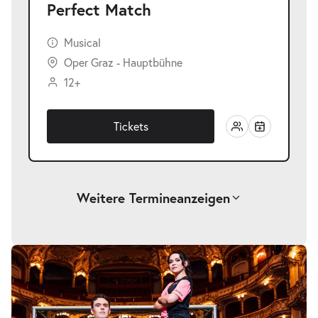
Perfect Match
Musical
Oper Graz - Hauptbühne
12+
Tickets
Weitere Termine
anzeigen
-
Perfect Match
Sa.
Sa. 19.12.2026
19.12.2026
Tickets
19:30–21:30 Uhr