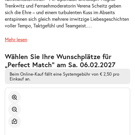
Trenkwitz und Fernsehmoderatorin Verena Scheitz geben
-
Perfect Match
sich die Ehre – und einem turbulenten Kuss im Abseits
Do.
entspinnen sich gleich mehrere irrwitzige Liebesgeschichten
Do. 07.01.2027
07.01.2027
Tickets
voller Tempo, Taktgefühl und Teamgeist.
…
19:30–21:30 Uhr
Mehr lesen
Zur
Wählen Sie Ihre Wunschplätze für
barrierefreien
„Perfect Match” am Sa. 06.02.2027
automatischen
-
Perfect Match
Bestplatzwahl
So.
Beim Online-Kauf fällt eine Systemgebühr von € 2,50 pro
So. 10.01.2027
10.01.2027
Einkauf an.
Tickets
15:00–17:00 Uhr
-
Perfect Match
Fr.
Fr. 15.01.2027