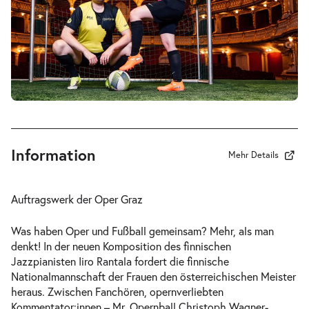
-
Perfect Match
Mi.
Mi. 23.12.2026
23.12.2026
Tickets
19:30–21:30 Uhr
Information
Mehr Details
-
Perfect Match
Auftragswerk der Oper Graz
Do.
Do. 31.12.2026
31.12.2026
Tickets
Was haben Oper und Fußball gemeinsam? Mehr, als man
18:00–20:00 Uhr
denkt! In der neuen Komposition des finnischen
Jazzpianisten Iiro Rantala fordert die finnische
Nationalmannschaft der Frauen den österreichischen Meister
heraus. Zwischen Fanchören, opernverliebten
Kommentator:innen – Mr. Opernball Christoph Wagner-