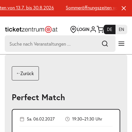
Zum
Seiteninhalt
 von 13.7. bis 30.8.2026
Sommeröffnungszeiten von 13.7. b
springen
LOGIN
DE
EN
Suchen
nach:
-
Suchtreffer:
Umsch+Alt+E
Zurück
zum
Anspringen
Perfect Match
Sa. 06.02.2027
19:30–21:30 Uhr