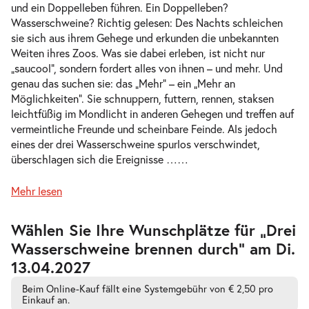
und ein Doppelleben führen. Ein Doppelleben?
Wasserschweine? Richtig gelesen: Des Nachts schleichen
sie sich aus ihrem Gehege und erkunden die unbekannten
Weiten ihres Zoos. Was sie dabei erleben, ist nicht nur
-
Drei Wasserschweine brennen durch
„saucool“, sondern fordert alles von ihnen – und mehr. Und
Sa.
genau das suchen sie: das „Mehr“ – ein „Mehr an
Sa. 10.04.2027
10.04.2
Tickets
Möglichkeiten“. Sie schnuppern, futtern, rennen, staksen
17:00–18:15 Uhr
leichtfüßig im Mondlicht in anderen Gehegen und treffen auf
vermeintliche Freunde und scheinbare Feinde. Als jedoch
eines der drei Wasserschweine spurlos verschwindet,
überschlagen sich die Ereignisse …
…
-
Mehr lesen
Drei Wasserschweine brennen durch
Fr.
Fr. 21.05.2027
21.05.2
Tickets
Zur
Wählen Sie Ihre Wunschplätze für „Drei
barrierefreien
10:30–11:45 Uhr
Wasserschweine brennen durch” am Di.
automatischen
Bestplatzwahl
13.04.2027
Beim Online-Kauf fällt eine Systemgebühr von € 2,50 pro
Einkauf an.