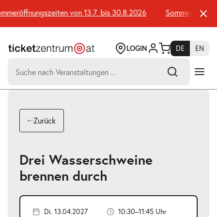
Zum
Seiteninhalt
meröffnungszeiten von 13.7. bis 30.8.2026
Sommeröffnungsze
springen
LOGIN
DE
EN
Suchen
nach:
-
Suchtreffer:
Umsch+Alt+E
Zurück
zum
Anspringen
Drei Wasserschweine
brennen durch
Di. 13.04.2027
10:30–11:45 Uhr