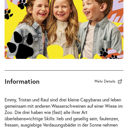
Fr. 19.03.2027
19.03.2
Tickets
17:00–18:15 Uhr
-
Drei Wasserschweine brennen durch
Fr.
Fr. 09.04.2027
09.04.2
Tickets
10:30–11:45 Uhr
Information
Mehr Details
-
Drei Wasserschweine brennen durch
Emmy, Tristan und Raul sind drei kleine Capybaras und leben
Fr.
gemeinsam mit anderen Wasserschweinen auf einer Wiese im
Fr. 09.04.2027
09.04.2
Zoo. Die drei haben wie (fast) alle ihrer Art
Tickets
16:00–17:15 Uhr
überlebenswichtige Skills: lieb und gesellig sein, faulenzen,
fressen, ausgiebige Verdauungsbäder in der Sonne nehmen