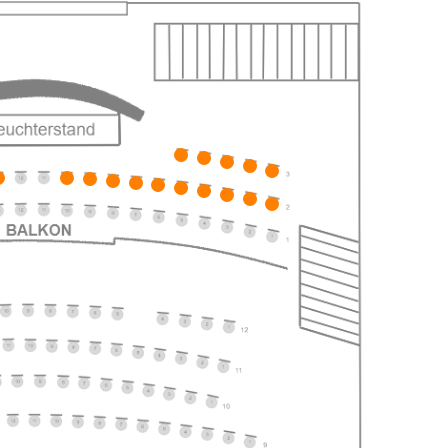
027
ts
027
ts