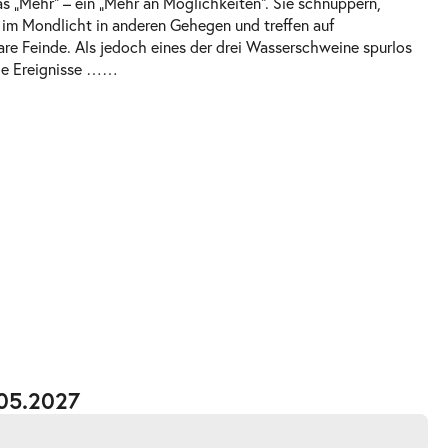
s „Mehr“ – ein „Mehr an Möglichkeiten“. Sie schnuppern,
g im Mondlicht in anderen Gehegen und treffen auf
re Feinde. Als jedoch eines der drei Wasserschweine spurlos
ie Ereignisse …
…
.05.2027