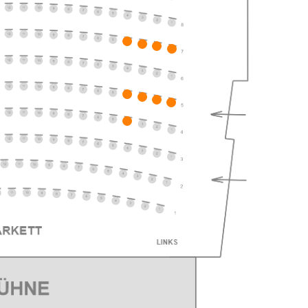
027
ts
027
ts