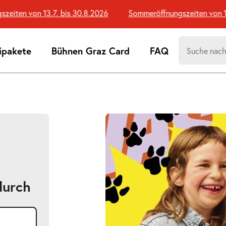
ten von 13.7. bis 30.8.2026
Sommeröffnungszeiten von 13.7
Suchen
ipakete
Bühnen Graz Card
FAQ
nach:
Suchtreff
durch