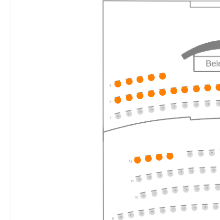
16:00–17:15 Uhr
-
Drei Wasserschweine brennen durch
Di.
Di. 25.05.2027
25.05.2
Ticke
16:00–17:15 Uhr
-
Drei Wasserschweine brennen durch
Mo.
Mo. 31.05.2027
31.05.2
Ticke
10:30–11:45 Uhr