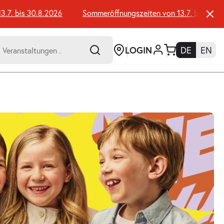
. bis 30.8.2026
Sommeröffnungszeiten von 13.7. bis 30.8.20
LOGIN
DE
EN
-
er:
Umsch+Alt+E
zum
Anspringen