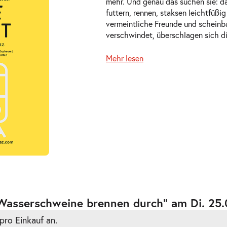
mehr. Und genau das suchen sie: da
futtern, rennen, staksen leichtfüßi
vermeintliche Freunde und scheinba
verschwindet, überschlagen sich d
Mehr lesen
027
ts
027
ts
 Wasserschweine brennen durch” am Di. 25
pro Einkauf an.