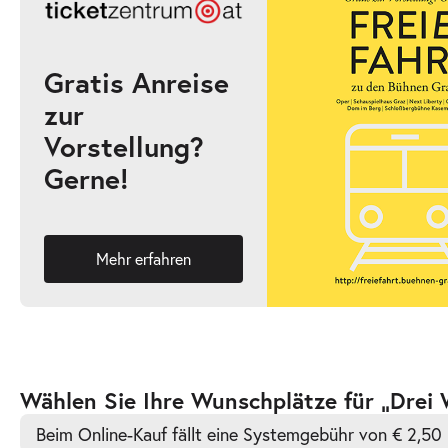
17:00–18:15 Uhr
Gratis Anreise
zur
-
Drei Wasserschweine brennen durch
Vorstellung?
Fr.
Gerne!
Fr. 09.04.2027
09.04.2
Ticke
10:30–11:45 Uhr
Mehr erfahren
-
Drei Wasserschweine brennen durch
Fr.
Fr. 09.04.2027
09.04.2
Ticke
Zur
Wählen Sie Ihre Wunschplätze für „Drei
16:00–17:15 Uhr
barrierefreien
Beim Online-Kauf fällt eine Systemgebühr von € 2,50 
automatischen