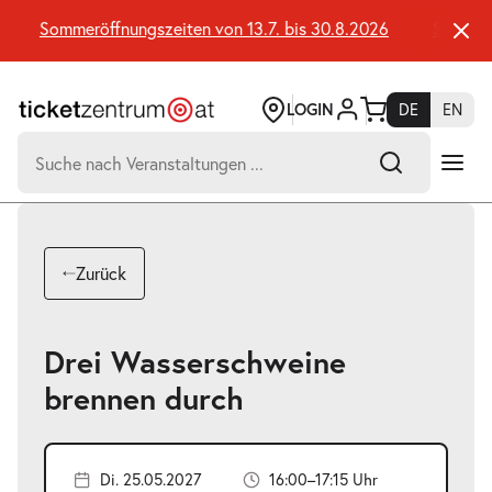
Zum
Seiteninhalt
Sommeröffnungszeiten von 13.7. bis 30.8.2026
Sommeröff
springen
LOGIN
DE
EN
Suchen
nach:
-
Suchtreffer:
Umsch+Alt+E
Zurück
zum
Anspringen
Drei Wasserschweine
brennen durch
Di. 25.05.2027
16:00–17:15 Uhr