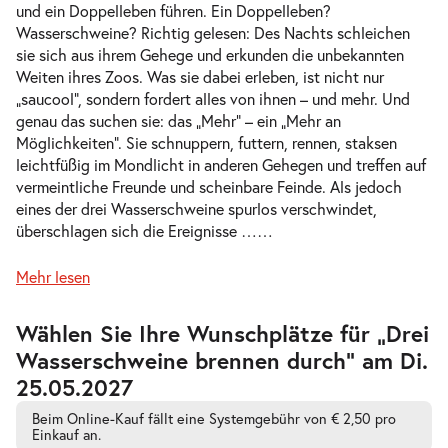
und ein Doppelleben führen. Ein Doppelleben?
Wasserschweine? Richtig gelesen: Des Nachts schleichen
sie sich aus ihrem Gehege und erkunden die unbekannten
Weiten ihres Zoos. Was sie dabei erleben, ist nicht nur
-
Drei Wasserschweine brennen durch
„saucool“, sondern fordert alles von ihnen – und mehr. Und
Sa.
genau das suchen sie: das „Mehr“ – ein „Mehr an
Sa. 10.04.2027
10.04.2
Tickets
Möglichkeiten“. Sie schnuppern, futtern, rennen, staksen
17:00–18:15 Uhr
leichtfüßig im Mondlicht in anderen Gehegen und treffen auf
vermeintliche Freunde und scheinbare Feinde. Als jedoch
eines der drei Wasserschweine spurlos verschwindet,
überschlagen sich die Ereignisse …
…
-
Mehr lesen
Drei Wasserschweine brennen durch
Di.
Di. 13.04.2027
13.04.2
Tickets
Zur
Wählen Sie Ihre Wunschplätze für „Drei
barrierefreien
10:30–11:45 Uhr
Wasserschweine brennen durch” am Di.
automatischen
Bestplatzwahl
25.05.2027
Beim Online-Kauf fällt eine Systemgebühr von € 2,50 pro
Einkauf an.