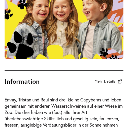
Fr. 19.03.2027
19.03.2
Tickets
17:00–18:15 Uhr
-
Drei Wasserschweine brennen durch
Fr.
Fr. 09.04.2027
09.04.2
Tickets
10:30–11:45 Uhr
Information
Mehr Details
-
Drei Wasserschweine brennen durch
Emmy, Tristan und Raul sind drei kleine Capybaras und leben
Fr.
gemeinsam mit anderen Wasserschweinen auf einer Wiese im
Fr. 09.04.2027
09.04.2
Zoo. Die drei haben wie (fast) alle ihrer Art
Tickets
16:00–17:15 Uhr
überlebenswichtige Skills: lieb und gesellig sein, faulenzen,
fressen, ausgiebige Verdauungsbäder in der Sonne nehmen