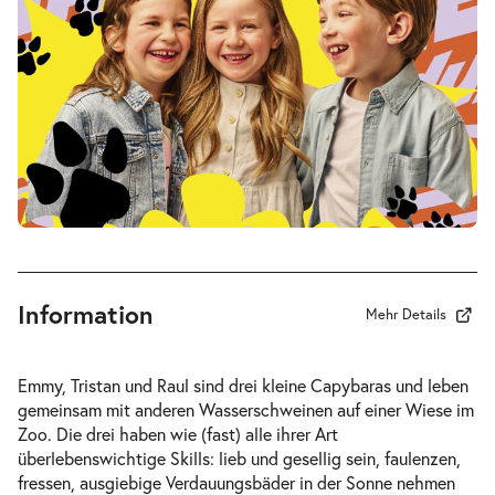
Fr. 19.03.2027
19.03.2
Tickets
17:00–18:15 Uhr
-
Drei Wasserschweine brennen durch
Fr.
Fr. 09.04.2027
09.04.2
Tickets
10:30–11:45 Uhr
Information
Mehr Details
-
Drei Wasserschweine brennen durch
Emmy, Tristan und Raul sind drei kleine Capybaras und leben
Fr.
gemeinsam mit anderen Wasserschweinen auf einer Wiese im
Fr. 09.04.2027
09.04.2
Zoo. Die drei haben wie (fast) alle ihrer Art
Tickets
16:00–17:15 Uhr
überlebenswichtige Skills: lieb und gesellig sein, faulenzen,
fressen, ausgiebige Verdauungsbäder in der Sonne nehmen