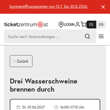
Zum
Seiteninhalt
Sommeröffnungszeiten von 13.7. bis 30.8.2026
Sommeröf
springen
LOGIN
DE
EN
Suchen
nach:
-
Suchtreffer:
Umsch+Alt+E
Zurück
zum
Anspringen
Drei Wasserschweine
brennen durch
Di. 01.06.2027
16:00–17:15 Uhr