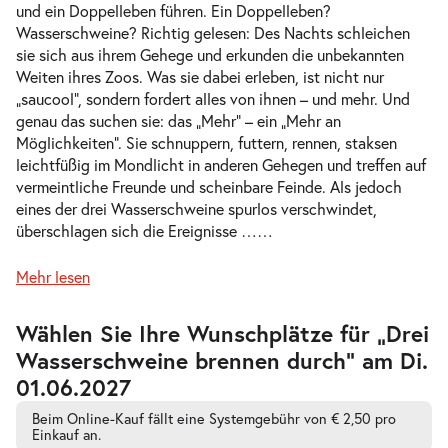
und ein Doppelleben führen. Ein Doppelleben?
Wasserschweine? Richtig gelesen: Des Nachts schleichen
sie sich aus ihrem Gehege und erkunden die unbekannten
Weiten ihres Zoos. Was sie dabei erleben, ist nicht nur
-
Drei Wasserschweine brennen durch
„saucool“, sondern fordert alles von ihnen – und mehr. Und
Sa.
genau das suchen sie: das „Mehr“ – ein „Mehr an
Sa. 10.04.2027
10.04.2
Tickets
Möglichkeiten“. Sie schnuppern, futtern, rennen, staksen
17:00–18:15 Uhr
leichtfüßig im Mondlicht in anderen Gehegen und treffen auf
vermeintliche Freunde und scheinbare Feinde. Als jedoch
eines der drei Wasserschweine spurlos verschwindet,
überschlagen sich die Ereignisse …
…
-
Mehr lesen
Drei Wasserschweine brennen durch
Di.
Di. 13.04.2027
13.04.2
Tickets
Zur
Wählen Sie Ihre Wunschplätze für „Drei
barrierefreien
10:30–11:45 Uhr
Wasserschweine brennen durch” am Di.
automatischen
Bestplatzwahl
01.06.2027
Beim Online-Kauf fällt eine Systemgebühr von € 2,50 pro
Einkauf an.