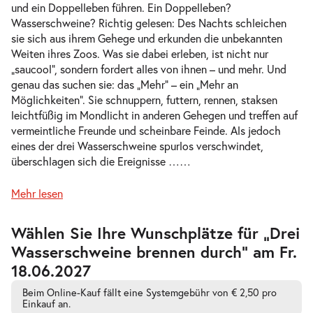
und ein Doppelleben führen. Ein Doppelleben?
Wasserschweine? Richtig gelesen: Des Nachts schleichen
sie sich aus ihrem Gehege und erkunden die unbekannten
Weiten ihres Zoos. Was sie dabei erleben, ist nicht nur
-
Drei Wasserschweine brennen durch
„saucool“, sondern fordert alles von ihnen – und mehr. Und
Sa.
genau das suchen sie: das „Mehr“ – ein „Mehr an
Sa. 10.04.2027
10.04.2
Tickets
Möglichkeiten“. Sie schnuppern, futtern, rennen, staksen
17:00–18:15 Uhr
leichtfüßig im Mondlicht in anderen Gehegen und treffen auf
vermeintliche Freunde und scheinbare Feinde. Als jedoch
eines der drei Wasserschweine spurlos verschwindet,
überschlagen sich die Ereignisse …
…
-
Drei Wasserschweine brennen durch
Mehr lesen
Di.
Di. 13.04.2027
13.04.2
Tickets
Zur
Wählen Sie Ihre Wunschplätze für „Drei
barrierefreien
10:30–11:45 Uhr
Wasserschweine brennen durch” am Fr.
automatischen
Bestplatzwahl
18.06.2027
Beim Online-Kauf fällt eine Systemgebühr von € 2,50 pro
Einkauf an.