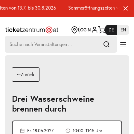
Zum
Seiteninhalt
n von 13.7. bis 30.8.2026
Sommeröffnungszeiten von 13.7. b
springen
LOGIN
DE
EN
Suchen
nach:
-
Suchtreffer:
Umsch+Alt+E
Zurück
zum
Anspringen
Drei Wasserschweine
brennen durch
Fr. 18.06.2027
10:00–11:15 Uhr