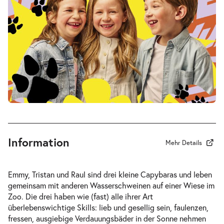
Fr. 19.03.2027
19.03.2
Tickets
17:00–18:15 Uhr
-
Drei Wasserschweine brennen durch
Fr.
Fr. 09.04.2027
09.04.2
Tickets
10:30–11:45 Uhr
Information
Mehr Details
-
Drei Wasserschweine brennen durch
Emmy, Tristan und Raul sind drei kleine Capybaras und leben
Fr.
gemeinsam mit anderen Wasserschweinen auf einer Wiese im
Fr. 09.04.2027
09.04.2
Zoo. Die drei haben wie (fast) alle ihrer Art
Tickets
16:00–17:15 Uhr
überlebenswichtige Skills: lieb und gesellig sein, faulenzen,
fressen, ausgiebige Verdauungsbäder in der Sonne nehmen