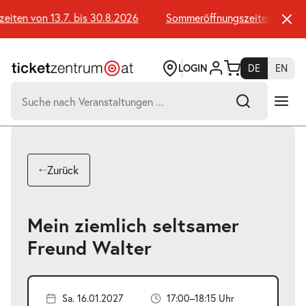
Zum
Seiteninhalt
ten von 13.7. bis 30.8.2026
Sommeröffnungszeiten von 13.7.
springen
LOGIN
DE
EN
Suchen
nach:
-
Suchtreffer:
Umsch+Alt+E
Zurück
zum
Anspringen
Mein ziemlich seltsamer
Freund Walter
Sa. 16.01.2027
17:00–18:15 Uhr