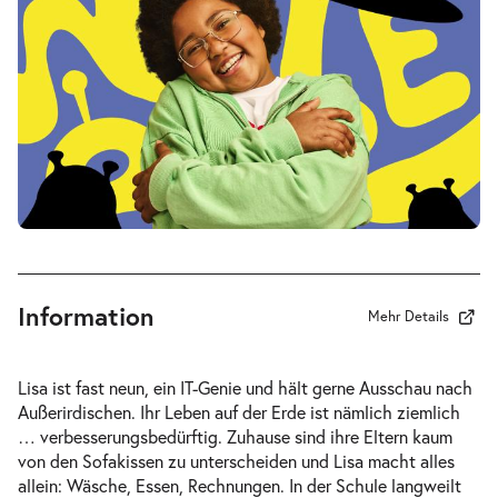
Di.
Di. 19.01.2027
19.01.2027
Tickets
10:30–11:45 Uhr
Mein ziemlich seltsamer Freund
-
Walter
Do.
Do. 04.02.2027
04.02.2027
Tickets
10:30–11:45 Uhr
Information
Mehr Details
Lisa ist fast neun, ein IT-Genie und hält gerne Ausschau nach
Außerirdischen. Ihr Leben auf der Erde ist nämlich ziemlich
Mein ziemlich seltsamer Freund
… verbesserungsbedürftig. Zuhause sind ihre Eltern kaum
-
Walter
von den Sofakissen zu unterscheiden und Lisa macht alles
Do.
allein: Wäsche, Essen, Rechnungen. In der Schule langweilt