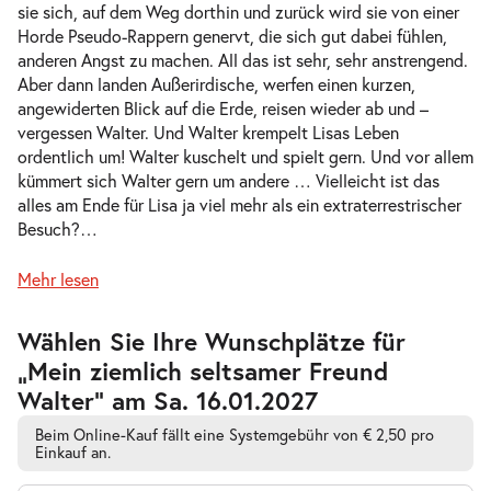
Do. 04.02.2027
04.02.2027
sie sich, auf dem Weg dorthin und zurück wird sie von einer
Tickets
16:00–17:15 Uhr
Horde Pseudo-Rappern genervt, die sich gut dabei fühlen,
anderen Angst zu machen. All das ist sehr, sehr anstrengend.
Aber dann landen Außerirdische, werfen einen kurzen,
angewiderten Blick auf die Erde, reisen wieder ab und –
vergessen Walter. Und Walter krempelt Lisas Leben
ordentlich um! Walter kuschelt und spielt gern. Und vor allem
Mein ziemlich seltsamer Freund
kümmert sich Walter gern um andere … Vielleicht ist das
-
Walter
alles am Ende für Lisa ja viel mehr als ein extraterrestrischer
Fr.
Besuch?
…
Fr. 05.02.2027
05.02.2027
Tickets
10:30–11:45 Uhr
Mehr lesen
Zur
Wählen Sie Ihre Wunschplätze für
barrierefreien
„Mein ziemlich seltsamer Freund
automatischen
Bestplatzwahl
Walter” am Sa. 16.01.2027
Mein ziemlich seltsamer Freund
-
Walter
Beim Online-Kauf fällt eine Systemgebühr von € 2,50 pro
Fr.
Einkauf an.
Fr. 05.02.2027
05.02.2027
Tickets