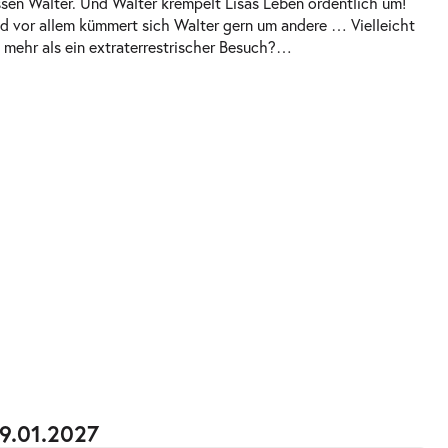
ssen Walter. Und Walter krempelt Lisas Leben ordentlich um!
nd vor allem kümmert sich Walter gern um andere … Vielleicht
el mehr als ein extraterrestrischer Besuch?
…
19.01.2027