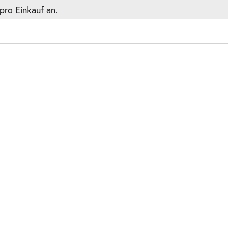
pro Einkauf an.
2.2027
ts
2.2027
ts