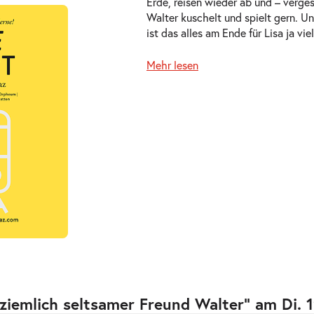
Erde, reisen wieder ab und – verge
1.2027
Walter kuschelt und spielt gern. U
ts
ist das alles am Ende für Lisa ja vi
Mehr lesen
2.2027
ts
2.2027
ts
ziemlich seltsamer Freund Walter” am Di. 