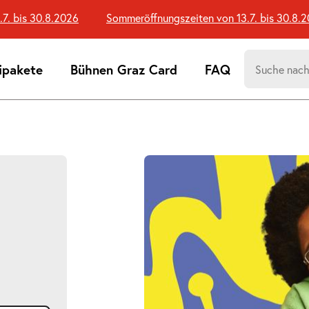
bis 30.8.2026
Sommeröffnungszeiten von 13.7. bis 30.8.202
Suchen
ipakete
Bühnen Graz Card
FAQ
nach:
Suchtreff
d