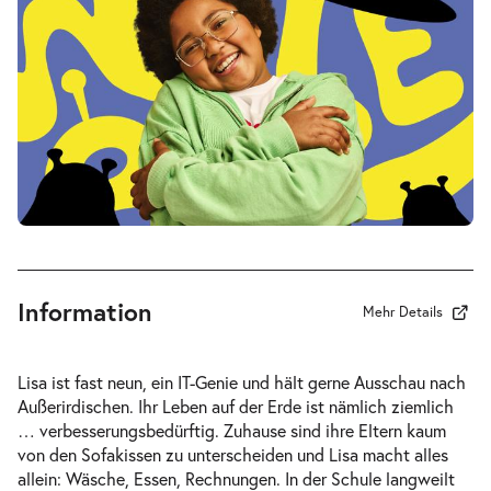
Sa.
Sa. 16.01.2027
16.01.2027
Tickets
17:00–18:15 Uhr
Mein ziemlich seltsamer Freund
-
Walter
Di.
Di. 19.01.2027
19.01.2027
Tickets
10:30–11:45 Uhr
Information
Mehr Details
Lisa ist fast neun, ein IT-Genie und hält gerne Ausschau nach
Außerirdischen. Ihr Leben auf der Erde ist nämlich ziemlich
Mein ziemlich seltsamer Freund
… verbesserungsbedürftig. Zuhause sind ihre Eltern kaum
-
Walter
von den Sofakissen zu unterscheiden und Lisa macht alles
Do.
allein: Wäsche, Essen, Rechnungen. In der Schule langweilt