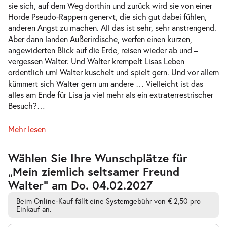
Do. 04.02.2027
04.02.2027
sie sich, auf dem Weg dorthin und zurück wird sie von einer
Tickets
10:30–11:45 Uhr
Horde Pseudo-Rappern genervt, die sich gut dabei fühlen,
anderen Angst zu machen. All das ist sehr, sehr anstrengend.
Aber dann landen Außerirdische, werfen einen kurzen,
angewiderten Blick auf die Erde, reisen wieder ab und –
vergessen Walter. Und Walter krempelt Lisas Leben
ordentlich um! Walter kuschelt und spielt gern. Und vor allem
Mein ziemlich seltsamer Freund
kümmert sich Walter gern um andere … Vielleicht ist das
-
Walter
alles am Ende für Lisa ja viel mehr als ein extraterrestrischer
Fr.
Besuch?
…
Fr. 05.02.2027
05.02.2027
Tickets
10:30–11:45 Uhr
Mehr lesen
Zur
Wählen Sie Ihre Wunschplätze für
barrierefreien
„Mein ziemlich seltsamer Freund
automatischen
Bestplatzwahl
Walter” am Do. 04.02.2027
Mein ziemlich seltsamer Freund
-
Walter
Beim Online-Kauf fällt eine Systemgebühr von € 2,50 pro
Fr.
Einkauf an.
Fr. 05.02.2027
05.02.2027
Tickets