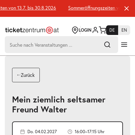
Zum
Seiteninhalt
n von 13.7. bis 30.8.2026
Sommeröffnungszeiten von 13.7. b
springen
LOGIN
DE
EN
Suchen
nach:
-
Suchtreffer:
Umsch+Alt+E
Zurück
zum
Anspringen
Mein ziemlich seltsamer
Freund Walter
Do. 04.02.2027
16:00–17:15 Uhr