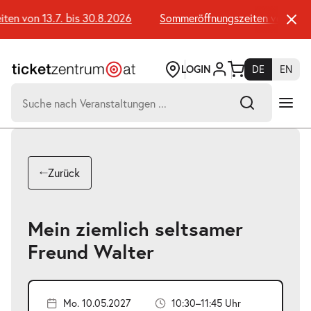
Zum
Seiteninhalt
n von 13.7. bis 30.8.2026
Sommeröffnungszeiten von 13.7. 
springen
LOGIN
DE
EN
Suchen
nach:
-
Suchtreffer:
Umsch+Alt+E
Zurück
zum
Anspringen
Mein ziemlich seltsamer
Freund Walter
Mo. 10.05.2027
10:30–11:45 Uhr