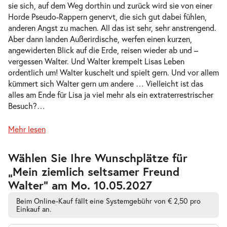
Do. 04.02.2027
04.02.2027
sie sich, auf dem Weg dorthin und zurück wird sie von einer
Tickets
10:30–11:45 Uhr
Horde Pseudo-Rappern genervt, die sich gut dabei fühlen,
anderen Angst zu machen. All das ist sehr, sehr anstrengend.
Aber dann landen Außerirdische, werfen einen kurzen,
angewiderten Blick auf die Erde, reisen wieder ab und –
vergessen Walter. Und Walter krempelt Lisas Leben
ordentlich um! Walter kuschelt und spielt gern. Und vor allem
Mein ziemlich seltsamer Freund
kümmert sich Walter gern um andere … Vielleicht ist das
-
Walter
alles am Ende für Lisa ja viel mehr als ein extraterrestrischer
Do.
Besuch?
…
Do. 04.02.2027
04.02.2027
Tickets
16:00–17:15 Uhr
Mehr lesen
Zur
Wählen Sie Ihre Wunschplätze für
barrierefreien
„Mein ziemlich seltsamer Freund
automatischen
Bestplatzwahl
Walter” am Mo. 10.05.2027
Mein ziemlich seltsamer Freund
-
Walter
Beim Online-Kauf fällt eine Systemgebühr von € 2,50 pro
Fr.
Einkauf an.
Fr. 05.02.2027
05.02.2027
Tickets