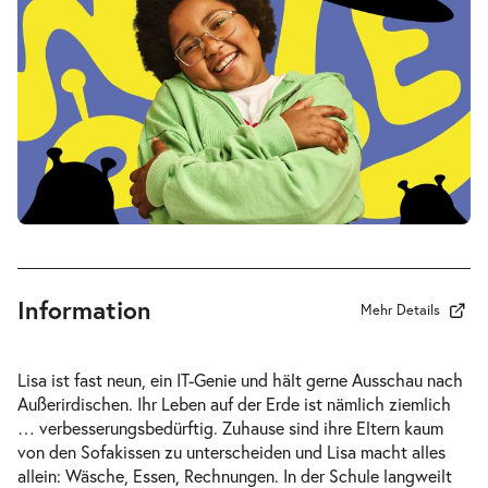
Sa.
Sa. 16.01.2027
16.01.2027
Tickets
17:00–18:15 Uhr
Mein ziemlich seltsamer Freund
-
Walter
Di.
Di. 19.01.2027
19.01.2027
Tickets
10:30–11:45 Uhr
Information
Mehr Details
Lisa ist fast neun, ein IT-Genie und hält gerne Ausschau nach
Außerirdischen. Ihr Leben auf der Erde ist nämlich ziemlich
Mein ziemlich seltsamer Freund
… verbesserungsbedürftig. Zuhause sind ihre Eltern kaum
-
Walter
von den Sofakissen zu unterscheiden und Lisa macht alles
Do.
allein: Wäsche, Essen, Rechnungen. In der Schule langweilt