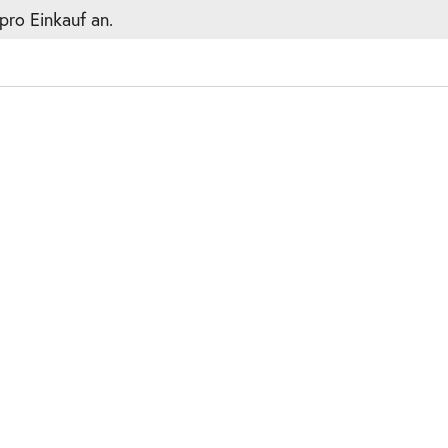
pro Einkauf an.
2.2027
ts
2.2027
ts