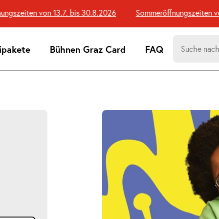
szeiten von 13.7. bis 30.8.2026
Sommeröffnungszeiten von 1
Suchen
ipakete
Bühnen Graz Card
FAQ
nach:
Suchtreff
d