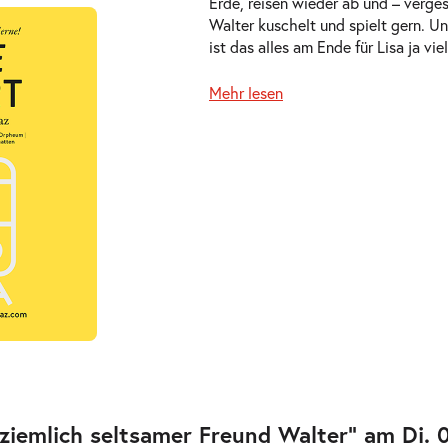
Erde, reisen wieder ab und – verge
1.2027
Walter kuschelt und spielt gern. U
ts
ist das alles am Ende für Lisa ja vi
Mehr lesen
.2027
ts
2.2027
ts
ziemlich seltsamer Freund Walter” am Di. 