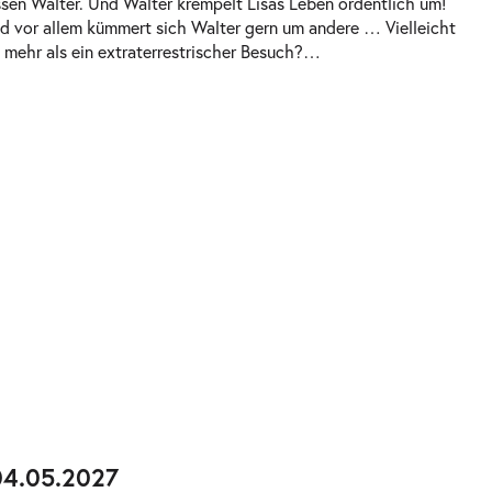
ssen Walter. Und Walter krempelt Lisas Leben ordentlich um!
nd vor allem kümmert sich Walter gern um andere … Vielleicht
el mehr als ein extraterrestrischer Besuch?
…
04.05.2027