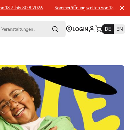
3.7. bis 30.8.2026
Sommeröffnungszeiten von 13.7. bis 30.
LOGIN
DE
EN
-
er:
Umsch+Alt+E
zum
Anspringen