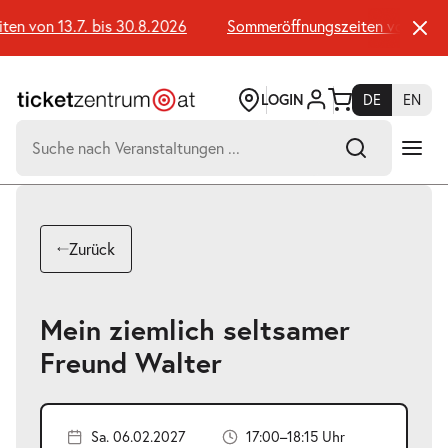
Zum
Seiteninhalt
n von 13.7. bis 30.8.2026
Sommeröffnungszeiten von 13.7. 
springen
LOGIN
DE
EN
Suchen
nach:
-
Suchtreffer:
Umsch+Alt+E
Zurück
zum
Anspringen
Mein ziemlich seltsamer
Freund Walter
Sa. 06.02.2027
17:00–18:15 Uhr