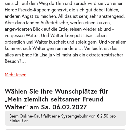
Do. 04.02.2027
04.02.2027
sie sich, auf dem Weg dorthin und zurück wird sie von einer
Tickets
10:30–11:45 Uhr
Horde Pseudo-Rappern genervt, die sich gut dabei fühlen,
anderen Angst zu machen. All das ist sehr, sehr anstrengend.
Aber dann landen Außerirdische, werfen einen kurzen,
angewiderten Blick auf die Erde, reisen wieder ab und –
vergessen Walter. Und Walter krempelt Lisas Leben
ordentlich um! Walter kuschelt und spielt gern. Und vor allem
Mein ziemlich seltsamer Freund
kümmert sich Walter gern um andere … Vielleicht ist das
-
Walter
alles am Ende für Lisa ja viel mehr als ein extraterrestrischer
Do.
Besuch?
…
Do. 04.02.2027
04.02.2027
Tickets
16:00–17:15 Uhr
Mehr lesen
Zur
Wählen Sie Ihre Wunschplätze für
barrierefreien
„Mein ziemlich seltsamer Freund
automatischen
Bestplatzwahl
Walter” am Sa. 06.02.2027
Mein ziemlich seltsamer Freund
-
Walter
Beim Online-Kauf fällt eine Systemgebühr von € 2,50 pro
Fr.
Einkauf an.
Fr. 05.02.2027
05.02.2027
Tickets