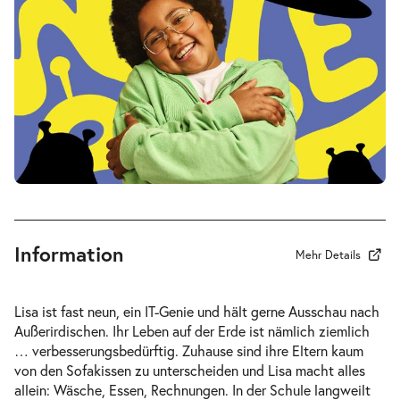
Sa.
Sa. 16.01.2027
16.01.2027
Tickets
17:00–18:15 Uhr
Mein ziemlich seltsamer Freund
-
Walter
Di.
Di. 19.01.2027
19.01.2027
Tickets
10:30–11:45 Uhr
Information
Mehr Details
Lisa ist fast neun, ein IT-Genie und hält gerne Ausschau nach
Außerirdischen. Ihr Leben auf der Erde ist nämlich ziemlich
Mein ziemlich seltsamer Freund
… verbesserungsbedürftig. Zuhause sind ihre Eltern kaum
-
Walter
von den Sofakissen zu unterscheiden und Lisa macht alles
Do.
allein: Wäsche, Essen, Rechnungen. In der Schule langweilt