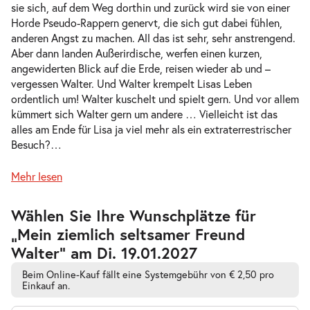
Do. 04.02.2027
04.02.2027
sie sich, auf dem Weg dorthin und zurück wird sie von einer
Tickets
16:00–17:15 Uhr
Horde Pseudo-Rappern genervt, die sich gut dabei fühlen,
anderen Angst zu machen. All das ist sehr, sehr anstrengend.
Aber dann landen Außerirdische, werfen einen kurzen,
angewiderten Blick auf die Erde, reisen wieder ab und –
vergessen Walter. Und Walter krempelt Lisas Leben
ordentlich um! Walter kuschelt und spielt gern. Und vor allem
Mein ziemlich seltsamer Freund
kümmert sich Walter gern um andere … Vielleicht ist das
-
Walter
alles am Ende für Lisa ja viel mehr als ein extraterrestrischer
Fr.
Besuch?
…
Fr. 05.02.2027
05.02.2027
Tickets
10:30–11:45 Uhr
Mehr lesen
Zur
Wählen Sie Ihre Wunschplätze für
barrierefreien
„Mein ziemlich seltsamer Freund
automatischen
Bestplatzwahl
Walter” am Di. 19.01.2027
Mein ziemlich seltsamer Freund
-
Walter
Beim Online-Kauf fällt eine Systemgebühr von € 2,50 pro
Fr.
Einkauf an.
Fr. 05.02.2027
05.02.2027
Tickets