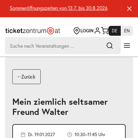
Zum
Seiteninhalt
Sommeröffnungszeiten von 13.7. bis 30.8.2026
Sommeröff
springen
LOGIN
DE
EN
Suchen
nach:
-
Suchtreffer:
Umsch+Alt+E
Zurück
zum
Anspringen
Mein ziemlich seltsamer
Freund Walter
Di. 19.01.2027
10:30–11:45 Uhr