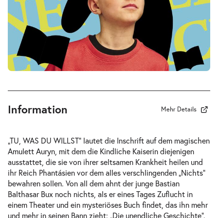
-
Die unendliche Geschichte
Fr.
Fr. 02.10.2026
02.10.2026
Tickets
10:30–12:30 Uhr
Information
Mehr Details
-
Die unendliche Geschichte
„TU, WAS DU WILLST“ lautet die Inschrift auf dem magischen
Fr.
Amulett Auryn, mit dem die Kindliche Kaiserin diejenigen
Fr. 02.10.2026
02.10.2026
ausstattet, die sie von ihrer seltsamen Krankheit heilen und
Tickets
16:00–18:00 Uhr
ihr Reich Phantásien vor dem alles verschlingenden „Nichts“
bewahren sollen. Von all dem ahnt der junge Bastian
Balthasar Bux noch nichts, als er eines Tages Zuflucht in
einem Theater und ein mysteriöses Buch findet, das ihn mehr
und mehr in seinen Bann zieht: „Die unendliche Geschichte“.