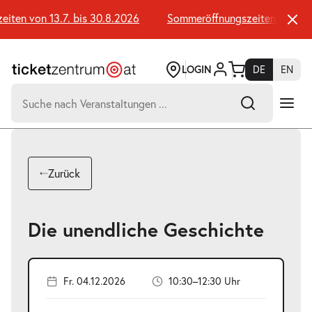
Zum
Seiteninhalt
en von 13.7. bis 30.8.2026
Sommeröffnungszeiten von 13.7.
springen
LOGIN
DE
EN
Suchen
nach:
-
Suchtreffer:
Umsch+Alt+E
Zurück
zum
Anspringen
Die unendliche Geschichte
Fr. 04.12.2026
10:30–12:30 Uhr